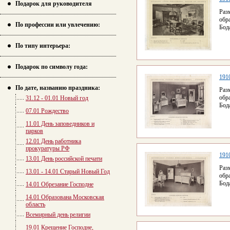
Подарок для руководителя
Раз
обр
По профессии или увлечению:
Бод
По типу интерьера:
Подарок по символу года:
1910
По дате, названию праздника:
Раз
обр
31.12 - 01.01 Новый год
Бод
07.01 Рождество
11.01 День заповедников и
парков
12.01 День работника
прокуратуры РФ
1910
13.01 День российской печати
Раз
13.01 - 14.01 Старый Новый Год
обр
Бод
14.01 Обрезание Господне
14.01 Образована Московская
область
Всемирный день религии
19.01 Крещение Господне,