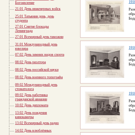
1910
Богоявление
21.01 День инженерных войск
Раз
обр
25.01 Татьянин день, день
Бод
студента
27.01 Снятие блокады
Ленинграда
27.01 Всемирный день таможни
31.01 Международный день
1910
ювелира
07.02 День зимних видов спорта
Раз
обр
08.02 День риэлтора
Бод
08.02 День российской науки
08.02 День военного топографа
09.02 Международный день
стоматолога
1910
09.02 День работника
гражданской авиации
Раз
10.02 День дипломата
обр
Бод
13.02 День рождения
кинокамеры
13.02 Всемирный день радио
14.02 День влюблённых