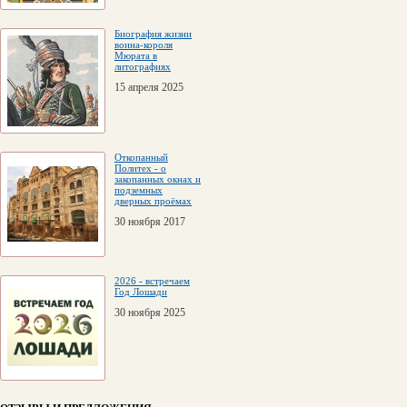
Биография жизни
воина-короля
Мюрата в
литографиях
15 апреля 2025
Откопанный
Политех - о
закопанных окнах и
подземных
дверных проёмах
30 ноября 2017
2026 - встречаем
Год Лошади
30 ноября 2025