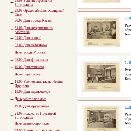
28.08 Успение Пресвятой
Богородицы
29.08 Ореховый Спас, Холщовый
Спас
1910
30.08 День города Казани
Раз
31.08 День ветеринарного
обр
работника
Бод
01.09 День знаний
03.09 День нефтяника
День города Москвы
08.09 День финансиста
1910
10.09 День танкиста
Раз
День озера Байкал
обр
Бод
11.09 Усекновение главы Иоанна
Предтечи
13.09 День парикмахера
День работников леса
19.09 День оружейника
1910
21.09 Рождество Пресвятой
Раз
Богородицы
обр
Бод
День машиностроителя
27.09 Всемирный день туризма