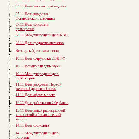
05.11 День военного разведчика
05.11 День рождения
Останкинской телебашни
07.11 День согласия и
примирения
08.11 Международный день КВН
08.11 День градостроительства
Всемирный день казачества
10.11 День сотрудника ОВД РФ
10.11 Всемирный день науки
10.11 Международный день
бухгалтерии
11.11 День рождения Первой
железной дороги в России
11.11 День офтальмолога
12.11 День работников Сбербанка
13.11 День войск радиационной,
химической и биологической
защиты
14.11 День социолога
14.11 Международный день
логопеда