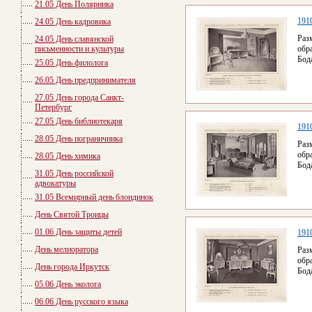
21.05 День Полярника
1910
24.05 День кадровика
Раз
24.05 День славянской
письменности и культуры
обр
Бод
25.05 День филолога
26.05 День предпринимателя
27.05 День города Санкт-
Петербург
27.05 День библиотекаря
1910
28.05 День пограничника
Раз
обр
28.05 День химика
Бод
31.05 День российской
адвокатуры
31.05 Всемирный день блондинок
День Святой Троицы
01.06 День защиты детей
1910
День мелиоратора
Раз
обр
День города Иркутск
Бод
05.06 День эколога
06.06 День русского языка