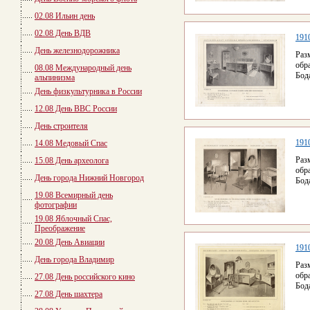
02.08 Ильин день
02.08 День ВДВ
1910
День железнодорожника
Раз
обр
08.08 Международный день
Бод
альпинизма
День физкультурника в России
12.08 День ВВС России
День строителя
1910
14.08 Медовый Спас
Раз
15.08 День археолога
обр
День города Нижний Новгород
Бод
19.08 Всемирный день
фотографии
19.08 Яблочный Спас,
Преображение
20.08 День Авиации
1910
День города Владимир
Раз
обр
27.08 День российского кино
Бод
27.08 День шахтера