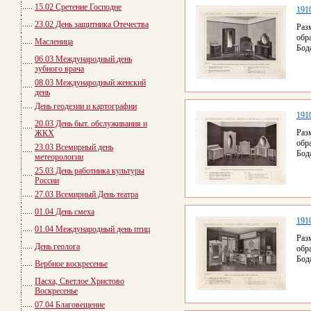
15.02 Сретение Господне
1910
23.02 День защитника Отечества
Раз
обр
Масленица
Бод
06.03 Международный день
зубного врача
08.03 Международный женский
день
День геодезии и картографии
1910
20.03 День быт. обслуживания и
Раз
ЖКХ
обр
23.03 Всемирный день
Бод
метеорологии
25.03 День работника культуры
России
27.03 Всемирный День театра
01.04 День смеха
1910
01.04 Международный день птиц
Раз
День геолога
обр
Бод
Вербное воскресенье
Пасха, Светлое Христово
Воскресенье
07.04 Благовещение