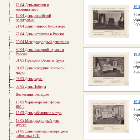
12.04 День авиации и
1910
космонавтики
Раз
19.04 День российской
обр
полиграфии
Бод
21.04 День главного бухгалтера
27.04 День нотариуса в России
29.04 Международный день танца
30.04 День пожарной охраны в
России
1910
01.05 Праздник Весны и Труда
Раз
обр
01.05 День рождения почтовой
Бод
марки
07.05 День радио
09.05 День Победы
Вознесение Господне
1910
13.05 Черноморского флота
ВМФ
Раз
15.05 День работников метро
обр
Бод
18.05 Международный день
музеев
21.05 День инвентаризатора, день
работника БТИ