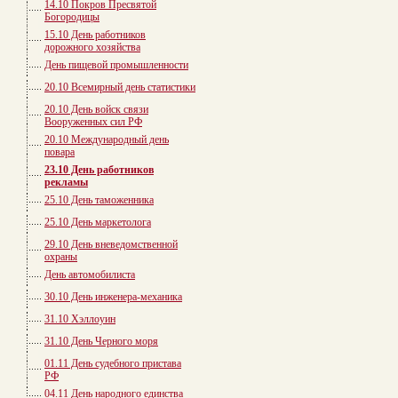
14.10 Покров Пресвятой
Богородицы
15.10 День работников
дорожного хозяйства
День пищевой промышленности
20.10 Всемирный день статистики
20.10 День войск связи
Вооруженных сил РФ
20.10 Международный день
повара
23.10 День работников
рекламы
25.10 День таможенника
25.10 День маркетолога
29.10 День вневедомственной
охраны
День автомобилиста
30.10 День инженера-механика
31.10 Хэллоуин
31.10 День Черного моря
01.11 День судебного пристава
РФ
04.11 День народного единства