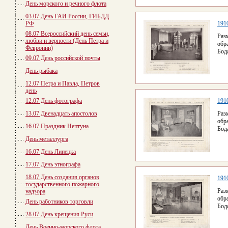
День морского и речного флота
03.07 День ГАИ России, ГИБДД
РФ
1910
08.07 Всероссийский день семьи,
Раз
любви и верности (День Петра и
обр
Февронии)
Бод
09.07 День российской почты
День рыбака
12.07 Петра и Павла, Петров
день
12.07 День фотографа
1910
13.07 Двенадцать апостолов
Раз
обр
16.07 Праздник Нептуна
Бод
День металлурга
16.07 День Липецка
17.07 День этнографа
18.07 День создания органов
1910
государственного пожарного
Раз
надзора
обр
День работников торговли
Бод
28.07 День крещения Руси
День Военно-морского флота