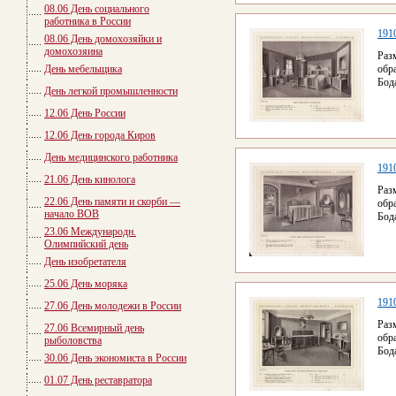
08.06 День социального
работника в России
1910
08.06 День домохозяйки и
домохозяина
Раз
День мебельщика
обр
Бод
День легкой промышленности
12.06 День России
12.06 День города Киров
День медицинского работника
1910
21.06 День кинолога
Раз
22.06 День памяти и скорби —
обр
начало ВОВ
Бод
23.06 Международн.
Олимпийский день
День изобретателя
25.06 День моряка
1910
27.06 День молодежи в России
Раз
27.06 Всемирный день
обр
рыболовства
Бод
30.06 День экономиста в России
01.07 День реставратора