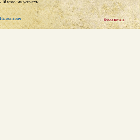
- 16 веков, манускрипты
Написать нам
Доска почёта