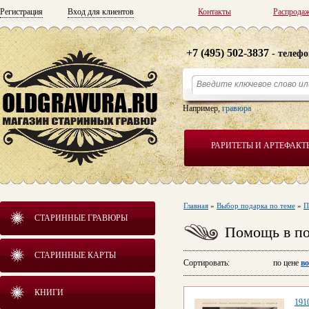
Регистрация
Вход для клиентов
Контакты
Распрода
+7 (495) 502-3837
- телефо
Например,
гравюра
РАРИТЕТЫ И АРТЕФАКТ
Главная
»
Выбор подарка по теме
»
П
СТАРИННЫЕ ГРАВЮРЫ
Помощь в по
СТАРИННЫЕ КАРТЫ
Сортировать: по цене
во
КНИГИ
1910