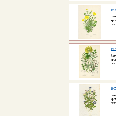
190
Раз
хро
пап
190
Раз
хро
пап
190
Раз
хро
пап