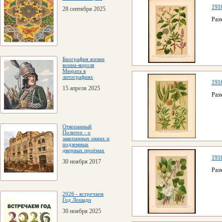
1916
28 сентября 2025
Раз
Биография жизни
воина-короля
Мюрата в
литографиях
1916
15 апреля 2025
Раз
Откопанный
Политех - о
закопанных окнах и
подземных
дверных проёмах
1916
30 ноября 2017
Раз
2026 - встречаем
Год Лошади
30 ноября 2025