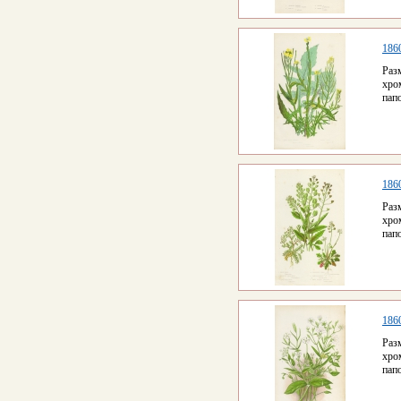
186
Раз
хро
пап
186
Раз
хро
пап
186
Раз
хро
пап