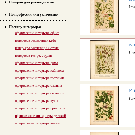
Подарок для руководителя
Раз
По профессии или увлечению:
По типу интерьера:
оформление интерьера офиса
интерьера ресторана и кафе
1916
интерьера гостиницы и отеля
Раз
интерьера театра, студии
оформление интерьера дома
оформление интерьера кабинета
оформление интерьера гостиной
оформление интерьера спальни
1916
оформление интерьера столовой
Раз
оформление интерьера кухни
оформление интерьера прихожей
оформление интерьера детской
оформление интерьера ванны