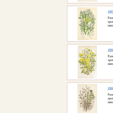
190
Раз
хро
пап
186
Раз
хро
пап
186
Раз
хро
пап