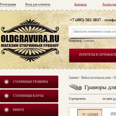
Регистрация
Вход для клиентов
Контакты
Распрода
+7 (495) 502-3837
- телефо
Например,
гравюра
РАРИТЕТЫ И АРТЕФАКТ
Главная
»
Выбор подарка по теме
»
П
СТАРИННЫЕ ГРАВЮРЫ
Гравюры для
СТАРИННЫЕ КАРТЫ
Сортировать: по цене
во
КНИГИ
1916