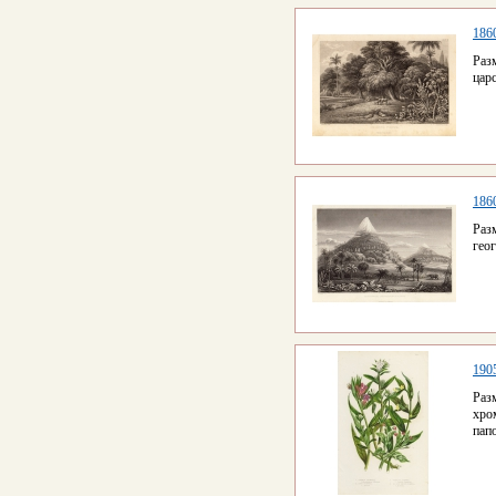
1860
Раз
цар
186
Раз
гео
190
Раз
хро
пап