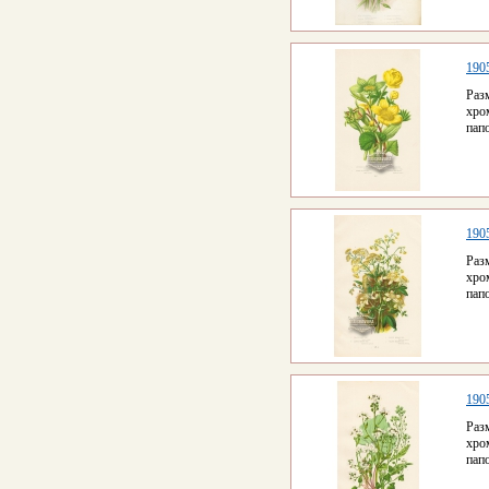
190
Раз
хро
пап
190
Раз
хро
пап
190
Раз
хро
пап