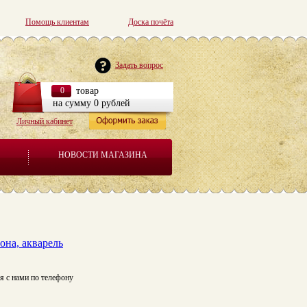
Помощь клиентам
Доска почёта
Задать вопрос
0
товар
на сумму 0 рублей
Личный кабинет
НОВОСТИ МАГАЗИНА
она, акварель
я с нами по телефону