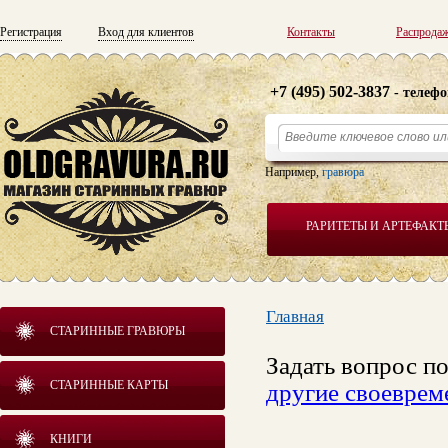
Регистрация
Вход для клиентов
Контакты
Распрода
+7 (495) 502-3837
- телефо
Например,
гравюра
РАРИТЕТЫ И АРТЕФАКТ
Главная
СТАРИННЫЕ ГРАВЮРЫ
Задать вопрос п
СТАРИННЫЕ КАРТЫ
другие своеврем
КНИГИ