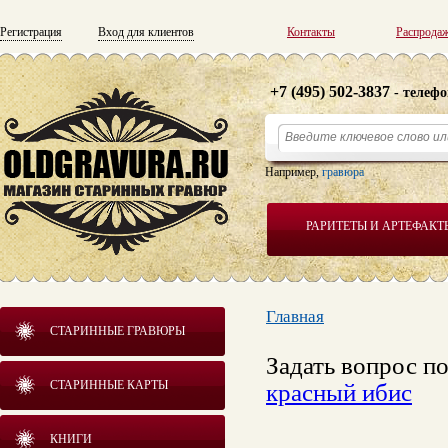
Регистрация
Вход для клиентов
Контакты
Распрода
+7 (495) 502-3837
- телефо
Например,
гравюра
РАРИТЕТЫ И АРТЕФАКТ
Главная
СТАРИННЫЕ ГРАВЮРЫ
Задать вопрос п
СТАРИННЫЕ КАРТЫ
красный ибис
КНИГИ