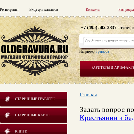
Регистрация
Вход для клиентов
Контакты
Распрода
+7 (495) 502-3837
- телефо
Например,
гравюра
РАРИТЕТЫ И АРТЕФАКТ
Главная
СТАРИННЫЕ ГРАВЮРЫ
Задать вопрос п
СТАРИННЫЕ КАРТЫ
Крестьянин в бе
КНИГИ