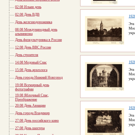
02.08 Ильин день
02.08 День ВДВ
192
День железнодорожника
Эта
Мос
08.08 Международный день
укр
альпинизма
День физкультурника в России
12.08 День ВВС России
День строителя
192
14.08 Медовый Спас
Эта
15.08 День археолога
Мос
День города Нижний Новгород
укр
19.08 Всемирный день
фотографии
19.08 Яблочный Спас,
Преображение
20.08 День Авиации
192
День города Владимир
Эта
Мос
27.08 День российского кино
укр
27.08 День шахтера