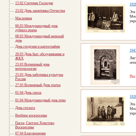
15.02 Сретение Господне
192
23.02 День защитника Отечества
Эта
Мос
Масленица
укр
06.03 Международный день
зубного врача
08.03 Международный женский
день
День геодезии и картографии
194
20.03 День быт. обслуживания и
Лис
ЖКХ
лет
23.03 Всемирный день
метеорологии
25.03 День работника культуры
Вы
России
27.03 Всемирный День театра
01.04 День смеха
192
01.04 Международный день птиц
Эта
День геолога
Мос
укр
Вербное воскресенье
Пасха, Светлое Христово
Воскресенье
07.04 Благовещение