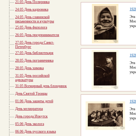
21.05 День Полярника
192
24.05 День кадровика
Эта
24.05 День славянской
письменности и культуры
Мос
укр
25.05 День филолога
26.05 День предпринимателя
27.05 День города Санкт-
Петербург
27.05 День библиотекаря
192
28.05 День пограничника
Эта
Мос
28.05 День химика
укр
31.05 День российской
адвокатуры
31.05 Всемирный день блондинок
День Святой Троицы
01.06 День защиты детей
192
День мелиоратора
Эта
Мос
День города Иркутск
укр
05.06 День эколога
06.06 День русского языка