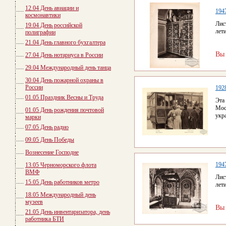
12.04 День авиации и
194
космонавтики
Лис
19.04 День российской
лет
полиграфии
21.04 День главного бухгалтера
Вы
27.04 День нотариуса в России
29.04 Международный день танца
30.04 День пожарной охраны в
России
192
01.05 Праздник Весны и Труда
Эта
Мос
01.05 День рождения почтовой
укр
марки
07.05 День радио
09.05 День Победы
Вознесение Господне
194
13.05 Черноморского флота
ВМФ
Лис
15.05 День работников метро
лет
18.05 Международный день
музеев
Вы
21.05 День инвентаризатора, день
работника БТИ