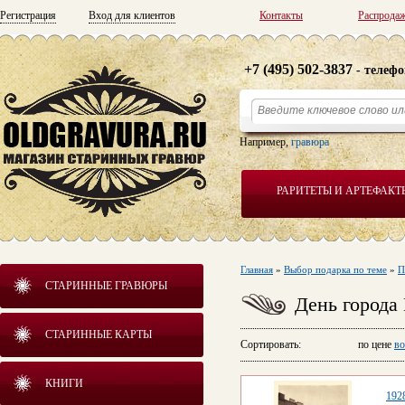
Регистрация
Вход для клиентов
Контакты
Распрода
+7 (495) 502-3837
- телефо
Например,
гравюра
РАРИТЕТЫ И АРТЕФАКТ
Главная
»
Выбор подарка по теме
»
П
СТАРИННЫЕ ГРАВЮРЫ
День города
СТАРИННЫЕ КАРТЫ
Сортировать: по цене
во
КНИГИ
192