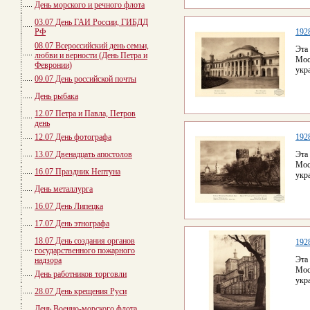
День морского и речного флота
03.07 День ГАИ России, ГИБДД
РФ
192
08.07 Всероссийский день семьи,
Эта
любви и верности (День Петра и
Мос
Февронии)
укр
09.07 День российской почты
День рыбака
12.07 Петра и Павла, Петров
день
12.07 День фотографа
192
13.07 Двенадцать апостолов
Эта
Мос
16.07 Праздник Нептуна
укр
День металлурга
16.07 День Липецка
17.07 День этнографа
18.07 День создания органов
192
государственного пожарного
Эта
надзора
Мос
День работников торговли
укр
28.07 День крещения Руси
День Военно-морского флота