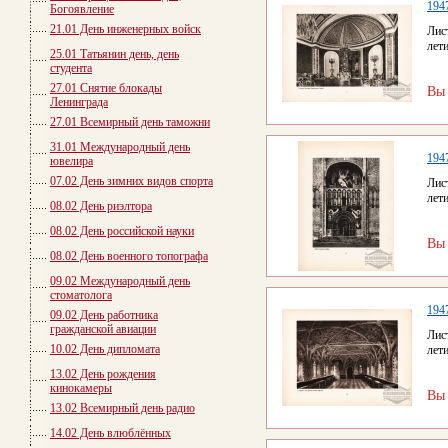
194
Богоявление
21.01 День инженерных войск
Лис
лет
25.01 Татьянин день, день
студента
27.01 Снятие блокады
Вы
Ленинграда
27.01 Всемирный день таможни
31.01 Международный день
194
ювелира
07.02 День зимних видов спорта
Лис
лет
08.02 День риэлтора
08.02 День российской науки
Вы
08.02 День военного топографа
09.02 Международный день
стоматолога
194
09.02 День работника
гражданской авиации
Лис
10.02 День дипломата
лет
13.02 День рождения
кинокамеры
Вы
13.02 Всемирный день радио
14.02 День влюблённых