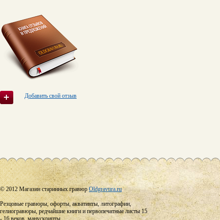
Добавить свой отзыв
© 2012 Магазин старинных гравюр
Oldgravura.ru
Резцовые гравюры, офорты, акватинты, литографии,
гелиогравюры, редчайшие книги и первопечатные листы 15
- 16 веков, манускрипты