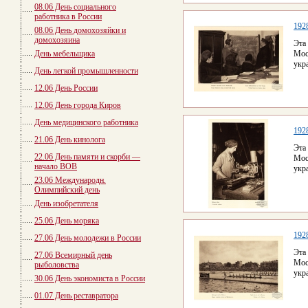
08.06 День социального
работника в России
192
08.06 День домохозяйки и
домохозяина
Эта
День мебельщика
Мос
укр
День легкой промышленности
12.06 День России
12.06 День города Киров
День медицинского работника
192
21.06 День кинолога
Эта
22.06 День памяти и скорби —
Мос
начало ВОВ
укр
23.06 Международн.
Олимпийский день
День изобретателя
25.06 День моряка
192
27.06 День молодежи в России
Эта
27.06 Всемирный день
Мос
рыболовства
укр
30.06 День экономиста в России
01.07 День реставратора