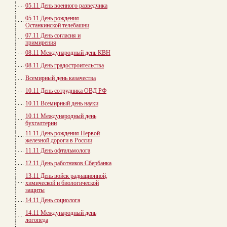
05.11 День военного разведчика
05.11 День рождения
Останкинской телебашни
07.11 День согласия и
примирения
08.11 Международный день КВН
08.11 День градостроительства
Всемирный день казачества
10.11 День сотрудника ОВД РФ
10.11 Всемирный день науки
10.11 Международный день
бухгалтерии
11.11 День рождения Первой
железной дороги в России
11.11 День офтальмолога
12.11 День работников Сбербанка
13.11 День войск радиационной,
химической и биологической
защиты
14.11 День социолога
14.11 Международный день
логопеда