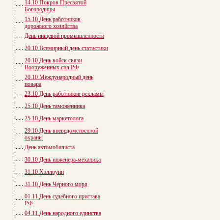
14.10 Покров Пресвятой
Богородицы
15.10 День работников
дорожного хозяйства
День пищевой промышленности
20.10 Всемирный день статистики
20.10 День войск связи
Вооруженных сил РФ
20.10 Международный день
повара
23.10 День работников рекламы
25.10 День таможенника
25.10 День маркетолога
29.10 День вневедомственной
охраны
День автомобилиста
30.10 День инженера-механика
31.10 Хэллоуин
31.10 День Черного моря
01.11 День судебного пристава
РФ
04.11 День народного единства