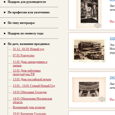
Подарок для руководителя
Лис
лет
По профессии или увлечению:
Вы
По типу интерьера:
Подарок по символу года:
192
По дате, названию праздника:
Эта
Мос
31.12 - 01.01 Новый год
укр
07.01 Рождество
11.01 День заповедников и
парков
12.01 День работника
прокуратуры РФ
194
13.01 День российской печати
Лис
13.01 - 14.01 Старый Новый Год
лет
14.01 Обрезание Господне
14.01 Образована Московская
Вы
область
Всемирный день религии
19.01 Крещение Господне,