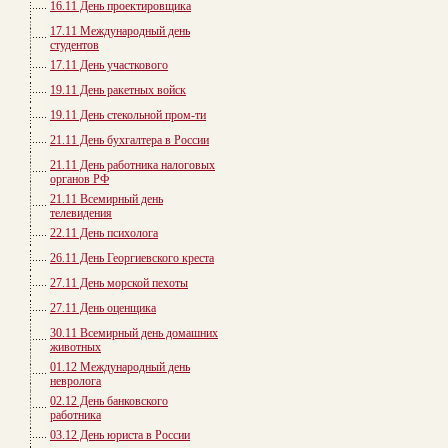
16.11 День проектировщика
17.11 Международный день
студентов
17.11 День участкового
19.11 День ракетных войск
19.11 День стекольной пром-ти
21.11 День бухгалтера в России
21.11 День работника налоговых
органов РФ
21.11 Всемирный день
телевидения
22.11 День психолога
26.11 День Георгиевского креста
27.11 День морской пехоты
27.11 День оценщика
30.11 Всемирный день домашних
животных
01.12 Международный день
невролога
02.12 День банковского
работника
03.12 День юриста в России