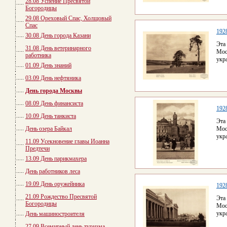
28.08 Успение Пресвятой
Богородицы
29.08 Ореховый Спас, Холщовый
Спас
192
30.08 День города Казани
Эта
31.08 День ветеринарного
Мос
работника
укр
01.09 День знаний
03.09 День нефтяника
День города Москвы
08.09 День финансиста
192
10.09 День танкиста
Эта
День озера Байкал
Мос
укр
11.09 Усекновение главы Иоанна
Предтечи
13.09 День парикмахера
День работников леса
19.09 День оружейника
192
21.09 Рождество Пресвятой
Эта
Богородицы
Мос
укр
День машиностроителя
27.09 Всемирный день туризма