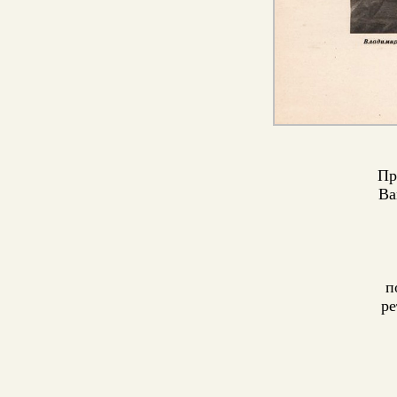
Пр
Ва
п
ре