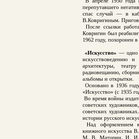
В апреле 1950 года 
перепутавшего негатив
спас случай — в каб
В.Ковригиным. Пригово
После ссылки работ
Ковригин был реабили
1962 году, похоронен 
«Искусство»
— одно и
искусствоведению и 
архитектуры, теат
радиовещанию, сборник
альбомы и открытки.
Основано в 1936 году 
«Искусство» (с 1935 г
Во время войны издат
советских художников
советских художниках
истории русского искус
Над оформлением кни
книжного искусства В.
М. В. Маторин, И. И.