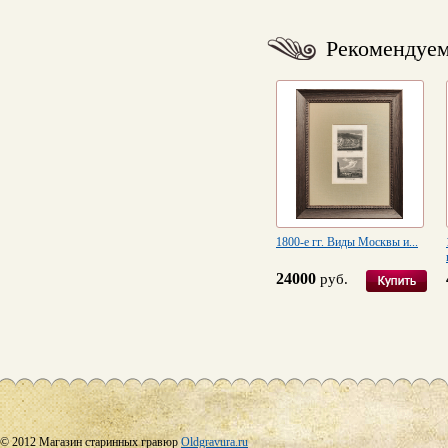
Рекомендуе
1800-е гг. Виды Москвы и...
24000
руб.
© 2012 Магазин старинных гравюр
Oldgravura.ru