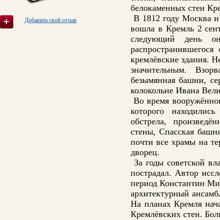
белокаменных стен Кр
В 1812 году Москва и
Добавить свой отзыв
вошла в Кремль 2 сент
следующий день о
распространившегося 
кремлёвские здания. Н
значительным. Взор
безымянная башни, се
колокольне Ивана Вели
Во время вооружённого
которого находились
обстрела, произведё
стены, Спасская башн
почти все храмы на т
дворец.
За годы советской вл
пострадал. Автор исс
период Константин Ми
архитектурный ансамб
На планах Кремля нач
Кремлёвских стен. Бо