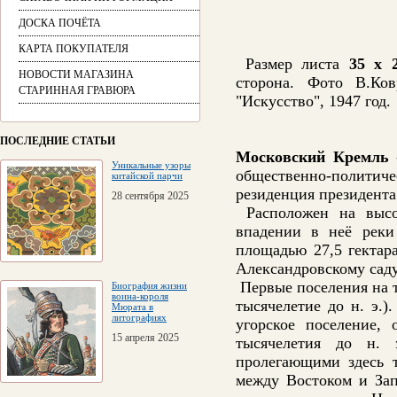
ДОСКА ПОЧЁТА
КАРТА ПОКУПАТЕЛЯ
Размер листа
35 х 2
НОВОСТИ МАГАЗИНА
сторона. Фото В.Ков
СТАРИННАЯ ГРАВЮРА
"Искусство", 1947 год.
ПОСЛЕДНИЕ СТАТЬИ
Московский Кремль
-
Уникальные узоры
общественно-политиче
китайской парчи
резиденция президента
28 сентября 2025
Расположен на высо
впадении в неё реки
площадью 27,5 гектар
Александровскому саду
Первые поселения на т
Биография жизни
воина-короля
тысячелетие до н. э.
Мюрата в
литографиях
угорское поселение,
15 апреля 2025
тысячелетия до н. 
пролегающими здесь 
между Востоком и Зап