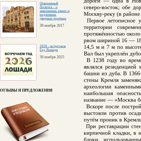
дороги — одна в Новг
Откопанный
северо-восток; обе д
Политех - о
закопанных окнах и
Москву-реку (в районе
подземных
дверных проёмах
Первое летописное у
30 ноября 2017
территории совреме
протяжённостью около
рвом шириной 16 — 18 
14,5 м и 7 м по высот
2026 - встречаем
Год Лошади
Вал был укреплён дуб
30 ноября 2025
В 1238 году во время
являлся резиденцией 
башни из дуба. В 136
стены Кремля заменяю
археологии каменным
ОТЗЫВЫ И ПРЕДЛОЖЕНИЯ
наибольшая опасност
название — «Москва б
Вскоре после постро
выстояли против осад
путём проник в Кремль
При реставрации стен
кирпичной кладки, в 
блоки, использованны