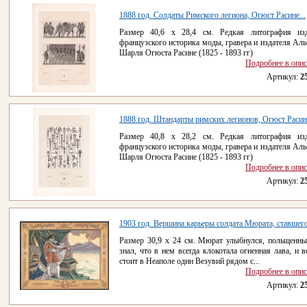
1888 год. Солдаты Римского легиона, Огюст Расине...
Размер 40,6 х 28,4 см. Редкая литография из
французского историка моды, гравера и издателя Аль
Шарля Огюста Расине (1825 - 1893 гг)
Подробнее в опи
Артикул:
2
1888 год. Штандарты римских легионов, Огюст Расине
Размер 40,8 х 28,2 см. Редкая литография из
французского историка моды, гравера и издателя Аль
Шарля Огюста Расине (1825 - 1893 гг)
Подробнее в опи
Артикул:
2
1903 год. Вершина карьеры солдата Мюрата, ставшего
Размер 30,9 х 24 см. Мюрат улыбнулся, польщенны
знал, что в нем всегда клокотала огненная лава, и в
стоит в Неаполе один Везувий рядом с...
Подробнее в опи
Артикул:
2