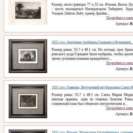
Размер листа гравюры 77 x 55 см. Италия, Вилла Лу
- место посещаемое Императором Тиберием. Худ
Уильям Лейтон Лейч, гравёр Джеймс...
Подробнее в опи
Артикул:
R
1851 год. Античные гробницы Горациев и Куриациев..
Размер рамы: 55.7 х 49.1 см. По легенде, трое брать
римского рода Горациев были выбраны, чтобы сразит
тремя лучшими воинами враждебного...
Подробнее в опи
Артикул:
R
1851 год. Гравюра, Внутренний вид Базилики Санта М
Размер рамы: 55.7 х 49.1 см. Санта Мария Мадж
папская церковь, одна из главных базилик Рима
славянский язык был объявлен литургическим и...
Подробнее в опи
Артикул:
R
1851 год. Италия, Монастырь Гроттаферрата, старинна