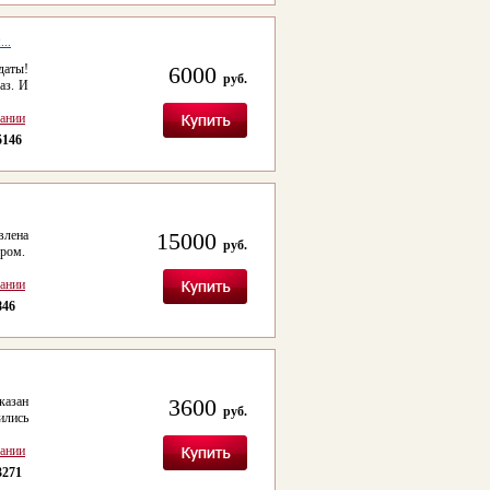
..
даты!
6000
руб.
аз. И
сании
5146
влена
15000
руб.
ером.
сании
846
казан
3600
руб.
лись
сании
3271