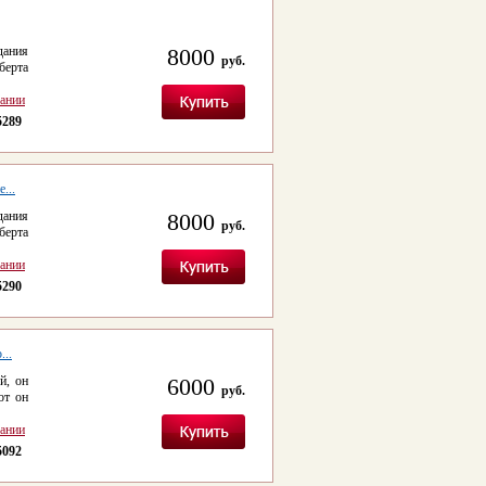
дания
8000
руб.
берта
сании
5289
...
дания
8000
руб.
берта
сании
5290
...
й, он
6000
руб.
от он
сании
5092