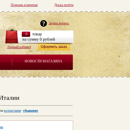
Помощь клиентам
Доска почёта
Задать вопрос
0
товар
на сумму 0 рублей
Личный кабинет
НОВОСТИ МАГАЗИНА
 Италии
ты
возрастание
убывание
лив