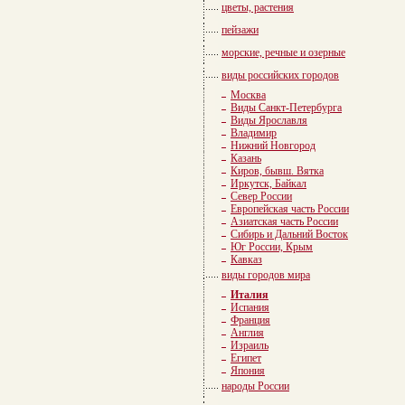
цветы, растения
пейзажи
морские, речные и озерные
виды российских городов
Москва
Виды Санкт-Петербурга
Виды Ярославля
Владимир
Нижний Новгород
Казань
Киров, бывш. Вятка
Иркутск, Байкал
Север России
Европейская часть России
Азиатская часть России
Сибирь и Дальний Восток
Юг России, Крым
Кавказ
виды городов мира
Италия
Испания
Франция
Англия
Израиль
Египет
Япония
народы России