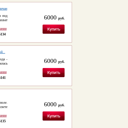
личан
ы под
6000
руб.
ахват
сании
5134
й...
ода -
6000
руб.
лась
сании
5141
поле.
6000
руб.
свете
сании
5135