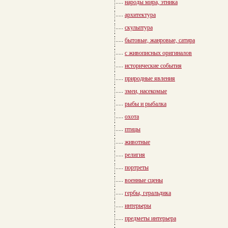
народы мира, этника
архитектура
скульптура
бытовые, жанровые, сатира
с живописных оригиналов
исторические события
природные явления
змеи, насекомые
рыбы и рыбалка
охота
птицы
животные
религия
портреты
военные сцены
гербы, геральдика
интерьеры
предметы интерьера