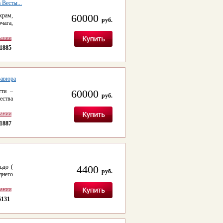
 Весты...
храм,
60000
руб.
чага,
сании
1885
равюра
тти –
60000
руб.
ества
сании
1887
ьдо (
4400
руб.
него
сании
5131