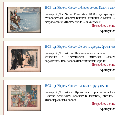
1903 год. Король Мюрат отбирает остров Капри у анг
Размер 30,9 х 24 см. В октябре 1808 года француз
руководством Мюрата выбили англичан с Капри. З
острова стоил Мюрату около 300 убитых и...
Подробнее в опи
Артикул:
2
1903 год. Король Мюрат сбегает из дворца, бросив сво
Размер 30,9 х 24 см. Неаполитанская война 1815 г
конфликт с Австрийской империей. Закончи
поражением про-наполеоновских войск короля...
Подробнее в опи
Артикул:
2
1903 год. Король Мюрат счастлив в кругу семьи
Размер 30,9 х 24 см. Время течет прекрасно в Неа
Чувство реальности исчезает в ласковом, светлом 
этого чарующего города
Подробнее в опи
Артикул:
2