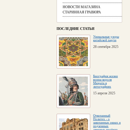
НОВОСТИ МАГАЗИНА
СТАРИННАЯ ГРАВЮРА
ПОСЛЕДНИЕ СТАТЬИ
Уникальные узоры
китайской парчи
28 сентября 2025
Биография жизни
воина-короля
Мюрата в
литографиях
15 апреля 2025
Откопанный
Политех - о
закопанных окнах и
подземных
дверных проёмах