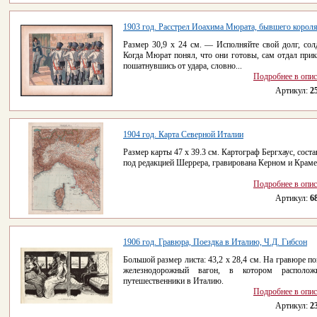
1903 год. Расстрел Иоахима Мюрата, бывшего короля.
Размер 30,9 х 24 см. — Исполняйте свой долг, сол
Когда Мюрат понял, что они готовы, сам отдал прик
пошатнувшись от удара, словно...
Подробнее в опи
Артикул:
2
1904 год. Карта Северной Италии
Размер карты 47 х 39.3 см. Картограф Бергхаус, соста
под редакцией Шеррера, гравирована Керном и Крам
Подробнее в опи
Артикул:
6
1906 год. Гравюра, Поездка в Италию, Ч.Д. Гибсон
Большой размер листа: 43,2 х 28,4 см. На гравюре по
железнодорожный вагон, в котором расположи
путешественники в Италию.
Подробнее в опи
Артикул:
2