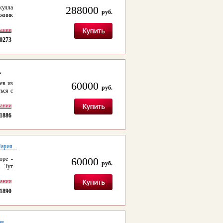
кулла
288000
руб.
ожник
сании
0273
.
ев из
60000
руб.
ься с
сании
1886
ария...
оре -
60000
руб.
. Тут
сании
1890
я...