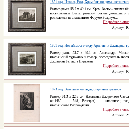
1851 год. Италия, Рим, Храм богини домашнего очага
Размер рамы 55.7 х 49.1 см. Храм Весты - античный 
посвящённый Весте, римской богине домашнего о
расположен на знаменитом Форуме Боариум...
Подробнее в опи
Артикул:
R
1851 год. Новый мост между Ариччия и Дженцано, г
Размер рамы 55.7 х 49.1 см. Алессандро Моске
итальянский художник и гравер, последователь творч
Джованни Баттиста Пиранези...
Подробнее в опи
Артикул:
R
1873 год. Венецианская леди, старинная гравюра
Размер 31,3 x 22,8 см. Джованни Джироламо Савол
ок.1480 — 1548, Венеция) — живописец позд
итальянского Возрождения
Подробнее в опи
Артикул:
2