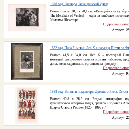
1876 год. Гравюра, Венецианский купец
Размер листа: 28,5 x 20,1 см. «Венециа́нский купе́ц» 
The Merchant of Venice) — одна из наиболее известных
Уильяма Шекспира
Подробнее в опи
Артикул:
2
1882 год. Папа Римский Лев X в палаццо Питти во Ф
Размер 41,5 х 34,8 см. Лев Х - последний Пап
имевший священного сана на момент избрания, про
должности кардиналов, организовал продажу...
Подробнее в опи
Артикул:
R
1888 год. Воины и гладиаторы Древнего Рима, Огюст
Размер 40,8 х 28,2 см. Редкая литография из
французского историка моды, гравера и издателя Аль
Шарля Огюста Расине (1825 - 1893 гг)
Подробнее в опи
Артикул:
2