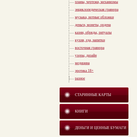
планы, чертежи, механизмы
энциклопедическая гравюра
музыка, нотные обложки
деньги, монеты, ордена
казни, обряды, ритуалы
кухня, еда, напитки
восточная гравюра
узоры, дизайн
медицина
эротика 18+
разное
СТАРИННЫЕ КАРТЫ
КНИГИ
ДЕНЬГИ И ЦЕННЫЕ БУМАГИ