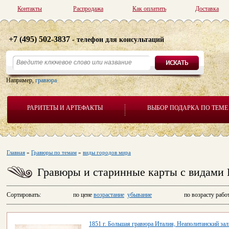
Контакты
Распродажа
Как оплатить
Доставка
+7 (495) 502-3837
- телефон для консультаций
Например,
гравюра
РАРИТЕТЫ И АРТЕФАКТЫ
ВЫБОР ПОДАРКА ПО ТЕМЕ
Главная
»
Гравюры по темам
»
виды городов мира
Гравюры и старинные карты с видами
Сортировать: по цене
возрастание
убывание
по возрасту рабо
1851 г. Большая гравюра Италия, Неаполитанский за