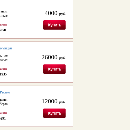
(англ.
4000
руб.
 пьес
сании
5050
лоренции
а, не
26000
руб.
давал
сании
1935
 Расине
дания
12000
руб.
берта
сании
5291