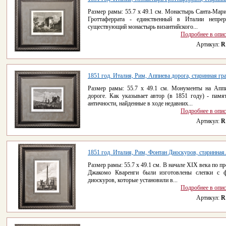
Размер рамы: 55.7 х 49.1 см. Монастырь Санта-Мари
Гроттаферрата - единственный в Италии непре
существующий монастырь византийского...
Подробнее в опи
Артикул:
R
1851 год. Италия, Рим, Аппиева дорога, старинная г
Размер рамы: 55.7 х 49.1 см. Монументы на Апп
дороге. Как указывает автор (в 1851 году) - памя
античности, найденные в ходе недавних...
Подробнее в опи
Артикул:
R
1851 год. Италия, Рим, Фонтан Диоскуров, старинная.
Размер рамы: 55.7 х 49.1 см. В начале XIX века по пр
Джакомо Кваренги были изготовлены слепки с 
диоскуров, которые установили в...
Подробнее в опи
Артикул:
R