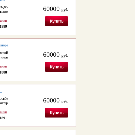
я-де-
60000
руб.
рывно
сании
1889
равюра
иевой
60000
руб.
тники
сании
1888
..
осьбе
60000
руб.
фигур
сании
1891