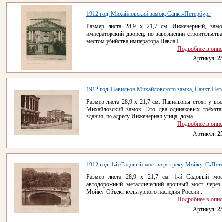
1912 год. Михайловский замок, Санкт-Петербург
Размер листа 28,9 x 21,7 см. Инженерный, за
императорский дворец, по завершении строительства
местом убийства императора Павла I
Подробнее в опи
Артикул:
2
1912 год. Павильон Михайловского замка, Санкт-Пет
Размер листа 28,9 x 21,7 см. Павильоны стоят у въе
Михайловский замок. Это два одинаковых трёхэт
здания, по адресу Инженерная улица, дома...
Подробнее в опи
Артикул:
2
1912 год. 1-й Садовый мост через реку Мойку, С-Пет
Размер листа 28,9 x 21,7 см. 1-й Садовый м
автодорожный металлический арочный мост через
Мойку. Объект культурного наследия России...
Подробнее в опи
Артикул:
2