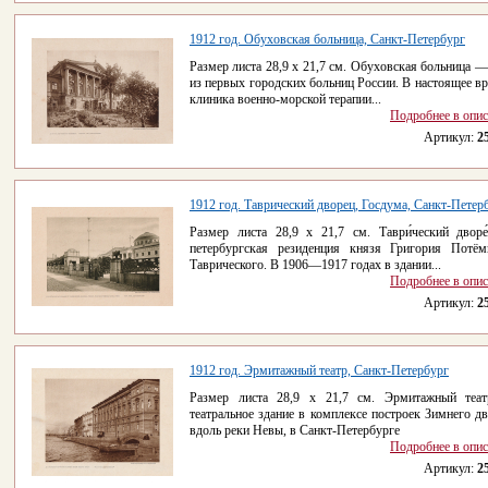
1912 год. Обуховская больница, Санкт-Петербург
Размер листа 28,9 x 21,7 см. Обуховская больница —
из первых городских больниц России. В настоящее вр
клиника военно-морской терапии...
Подробнее в опи
Артикул:
2
1912 год. Таврический дворец, Госдума, Санкт-Петер
Размер листа 28,9 x 21,7 см. Таври́ческий двор
петербургская резиденция князя Григория Потём
Таврического. В 1906—1917 годах в здании...
Подробнее в опи
Артикул:
2
1912 год. Эрмитажный театр, Санкт-Петербург
Размер листа 28,9 x 21,7 см. Эрмитажный те
театральное здание в комплексе построек Зимнего дв
вдоль реки Невы, в Санкт-Петербурге
Подробнее в опи
Артикул:
2