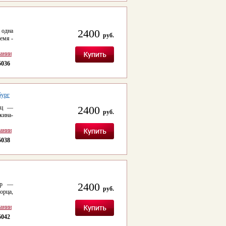
 одна
2400
руб.
емя -
сании
5036
бург
е́ц —
2400
руб.
кина-
сании
5038
атр —
2400
руб.
орца,
сании
5042