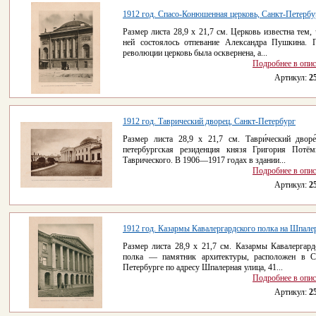
1912 год. Спасо-Конюшенная церковь, Санкт-Петербу
Размер листа 28,9 x 21,7 см. Церковь известна тем, 
ней состоялось отпевание Александра Пушкина. 
революции церковь была осквернена, а...
Подробнее в опи
Артикул:
2
1912 год. Таврический дворец, Санкт-Петербург
Размер листа 28,9 x 21,7 см. Таври́ческий двор
петербургская резиденция князя Григория Потём
Таврического. В 1906—1917 годах в здании...
Подробнее в опи
Артикул:
2
1912 год. Казармы Кавалергардского полка на Шпалер
Размер листа 28,9 x 21,7 см. Казармы Кавалергард
полка — памятник архитектуры, расположен в С
Петербурге по адресу Шпалерная улица, 41...
Подробнее в опи
Артикул:
2