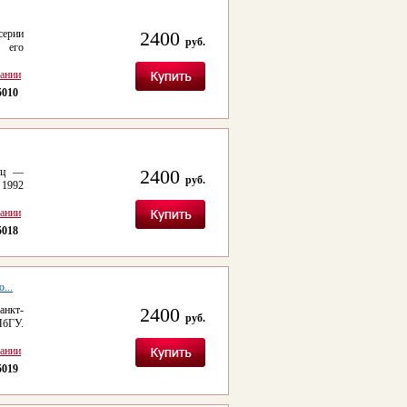
серии
2400
руб.
 его
сании
5010
рец —
2400
руб.
 1992
сании
5018
...
анкт-
2400
руб.
ПбГУ.
сании
5019