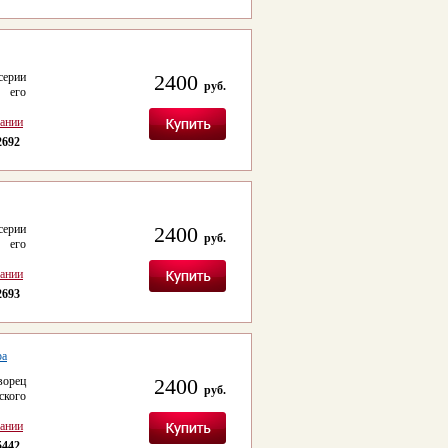
серии
2400
руб.
 его
сании
2692
серии
2400
руб.
 его
сании
2693
ра
ворец
2400
руб.
кого
сании
5442