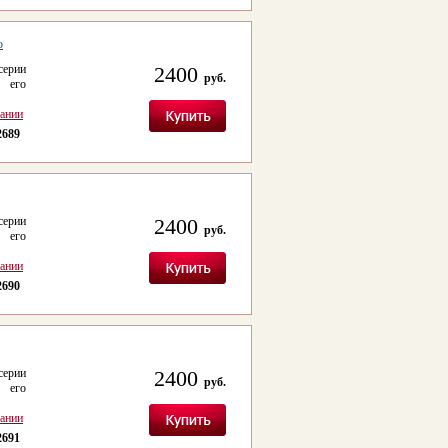
о
серии
2400
руб.
 его
сании
2689
серии
2400
руб.
 его
сании
2690
серии
2400
руб.
 его
сании
2691