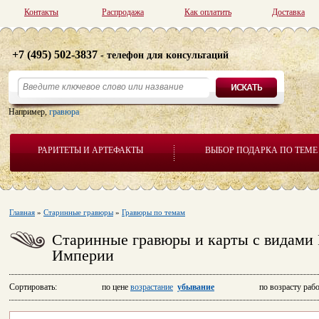
Контакты
Распродажа
Как оплатить
Доставка
+7 (495) 502-3837
- телефон для консультаций
Например,
гравюра
РАРИТЕТЫ И АРТЕФАКТЫ
ВЫБОР ПОДАРКА ПО ТЕМЕ
Главная
»
Старинные гравюры
»
Гравюры по темам
Старинные гравюры и карты с видами 
Империи
Сортировать: по цене
возрастание
убывание
по возрасту рабо