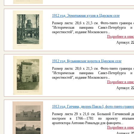
1912 год. Эрмитажная кухня в Царском селе
Размер листа: 28,6 x 21,5 см. Фото-тинто гравюра 
"Историческая панорама Санкт-Петербурга и
окрестностей", издание Московского...
Подробнее в опи
Артикул:
2
1912 год. Кузьминские ворота в Царском селе
Размер листа: 28,6 x 21,5 см. Фото-тинто гравюра 
"Историческая панорама Санкт-Петербурга и
окрестностей", издание Московского...
Подробнее в опи
Артикул:
2
1913 год. Гатчина, дворец Павла I, фото-тинто-гравю
Размер листа 29 x 21,6 см. Большой Гатчинский д
построен в 1766—1781 по проекту итальянс
архитектора Антонио Ринальди для фаворита...
Подробнее в опи
Артикул:
2