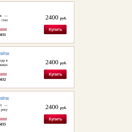
мок —
2400
руб.
 стал
сании
5031
ербург
зда в
2400
руб.
ажных
сании
5032
ербург
ост —
2400
руб.
 реку
сании
5035