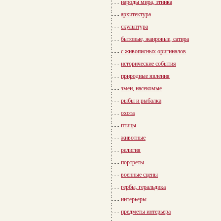
народы мира, этника
архитектура
скульптура
бытовые, жанровые, сатира
с живописных оригиналов
исторические события
природные явления
змеи, насекомые
рыбы и рыбалка
охота
птицы
животные
религия
портреты
военные сцены
гербы, геральдика
интерьеры
предметы интерьера