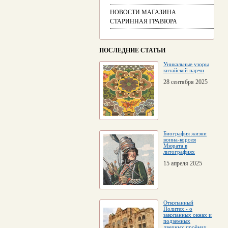
НОВОСТИ МАГАЗИНА
СТАРИННАЯ ГРАВЮРА
ПОСЛЕДНИЕ СТАТЬИ
Уникальные узоры
китайской парчи
28 сентября 2025
Биография жизни
воина-короля
Мюрата в
литографиях
15 апреля 2025
Откопанный
Политех - о
закопанных окнах и
подземных
дверных проёмах