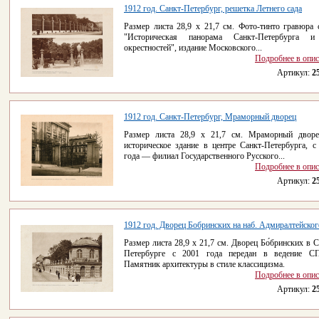
1912 год. Санкт-Петербург, решетка Летнего сада
Размер листа 28,9 x 21,7 см. Фото-тинто гравюра 
"Историческая панорама Санкт-Петербурга и
окрестностей", издание Московского...
Подробнее в опи
Артикул:
2
1912 год. Санкт-Петербург, Мраморный дворец
Размер листа 28,9 x 21,7 см. Мраморный дво
историческое здание в центре Санкт-Петербурга, с
года — филиал Государственного Русского...
Подробнее в опи
Артикул:
2
1912 год. Дворец Бобринских на наб. Адмиралтейского
Размер листа 28,9 x 21,7 см. Дворец Бо́бринских в С
Петербурге с 2001 года передан в ведение С
Памятник архитектуры в стиле классицизма.
Подробнее в опи
Артикул:
2