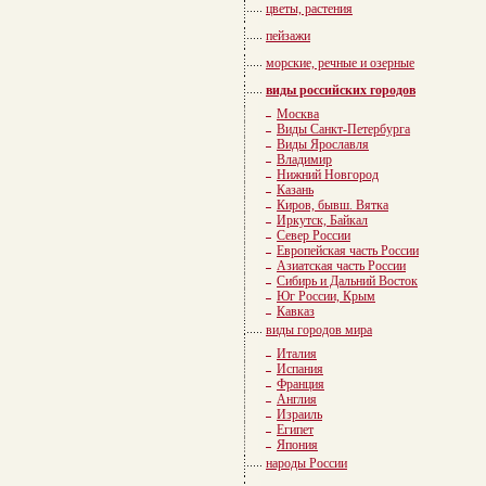
цветы, растения
пейзажи
морские, речные и озерные
виды российских городов
Москва
Виды Санкт-Петербурга
Виды Ярославля
Владимир
Нижний Новгород
Казань
Киров, бывш. Вятка
Иркутск, Байкал
Север России
Европейская часть России
Азиатская часть России
Сибирь и Дальний Восток
Юг России, Крым
Кавказ
виды городов мира
Италия
Испания
Франция
Англия
Израиль
Египет
Япония
народы России