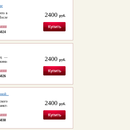
рг
что в
2400
руб.
После
сании
5024
е́ц —
2400
руб.
кина-
сании
5026
ной...
ского
2400
руб.
анкт-
сании
5030