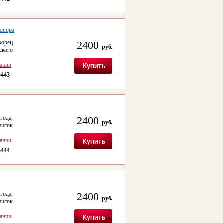
равюра
ворец
2400
руб.
кого
сании
5443
года,
2400
руб.
писок
сании
5444
года,
2400
руб.
писок
сании