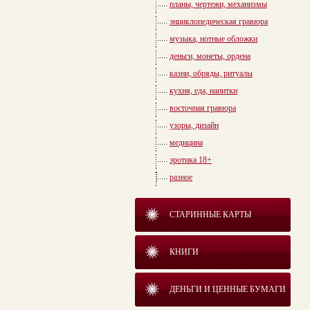
планы, чертежи, механизмы
энциклопедическая гравюра
музыка, нотные обложки
деньги, монеты, ордена
казни, обряды, ритуалы
кухня, еда, напитки
восточная гравюра
узоры, дизайн
медицина
эротика 18+
разное
СТАРИННЫЕ КАРТЫ
КНИГИ
ДЕНЬГИ И ЦЕННЫЕ БУМАГИ