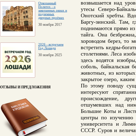
возвышается над уров
Откопанный
Политех - о
утесы Северо-Байкал
закопанных окнах и
подземных
Онотский хребты. Вдо
дверных проёмах
Баргу-зинский. Там, г
30 ноября 2017
поднимаются прямо из 
тайга. Она безбрежна
хороводом берез, то 
2026 - встречаем
встретить кедры-богат
Год Лошади
столетиями. Леса изоб
30 ноября 2025
здесь водятся изюбры
соболь, байкальская 
животных, из которых
закрытое озеро, каким
По этому поводу сущ
ОТЗЫВЫ И ПРЕДЛОЖЕНИЯ
интересуют спрятан
происхождение, др
отшумевших над ним 
Большие Коты и Листв
центры по изучению Б
университета и Лимн
СССР. Суров и велича