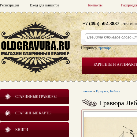
Регистрация
Вход для клиентов
Контакты
Распрода
+7 (495) 502-3837
- телефо
Например,
гравюра
РАРИТЕТЫ И АРТЕФАКТ
Главная
»
Иркутск, Байкал
СТАРИННЫЕ ГРАВЮРЫ
Гравюра Лебе
СТАРИННЫЕ КАРТЫ
КНИГИ