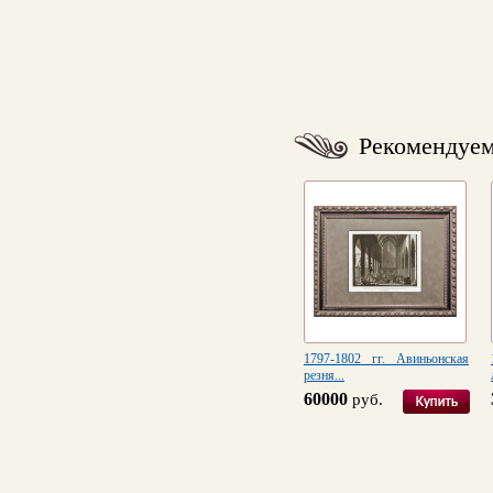
Рекомендуе
1797-1802 гг. Авиньонская
резня...
60000
руб.