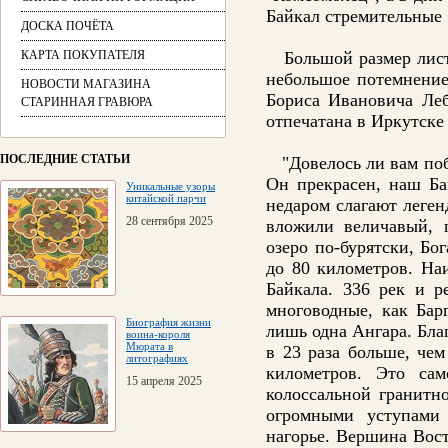
Байкал стремительные 
ДОСКА ПОЧЁТА
КАРТА ПОКУПАТЕЛЯ
Большой размер листа
небольшое потемнение
НОВОСТИ МАГАЗИНА
Бориса Ивановича Леб
СТАРИННАЯ ГРАВЮРА
отпечатана в Иркутске 
ПОСЛЕДНИЕ СТАТЬИ
"Довелось ли вам поб
Он прекрасен, наш Ба
Уникальные узоры
китайской парчи
недаром слагают леген
28 сентября 2025
вложили величавый, 
озеро по-бурятски, Бо
до 80 километров. На
Байкала. 336 рек и р
многоводные, как Бар
Биография жизни
лишь одна Ангара. Благ
воина-короля
Мюрата в
в 23 раза больше, че
литографиях
километров. Это са
15 апреля 2025
колоссальной гранит
огромными уступами 
нагорье. Вершина Вос