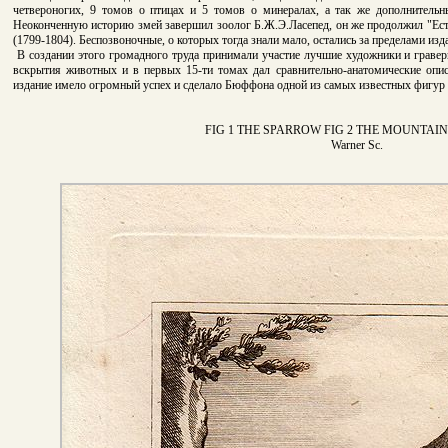
четвероногих, 9 томов о птицах и 5 томов о минералах, а так же дополнительн
Неоконченную историю змей завершил зоолог Б.Ж.Э.Ласепед, он же продолжил "Ест
(1799-1804). Беспозвоночные, о которых тогда знали мало, остались за пределами изд
В создании этого громадного труда принимали участие лучшие художники и гравер
вскрытия животных и в первых 15-ти томах дал сравнительно-анатомические опи
издание имело огромный успех и сделало Бюффона одной из самых известных фигур 
FIG 1 THE SPARROW FIG 2 THE MOUNTAI
Warner Sc.