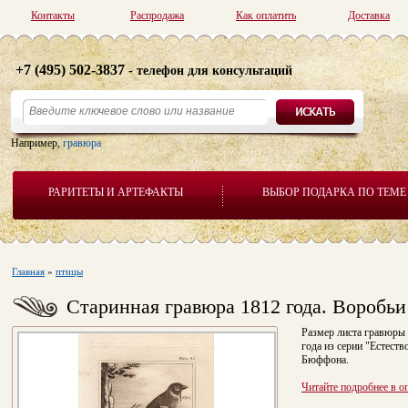
Контакты
Распродажа
Как оплатить
Доставка
+7 (495) 502-3837
- телефон для консультаций
Например,
гравюра
РАРИТЕТЫ И АРТЕФАКТЫ
ВЫБОР ПОДАРКА ПО ТЕМЕ
Главная
»
птицы
Старинная гравюра 1812 года. Воробьи
Размер листа гравюры 
года из серии "Естеств
Бюффона.
Читайте подробнее в о