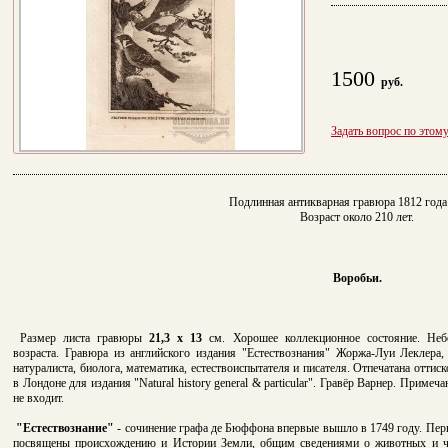
1500
руб.
Задать вопрос по этом
Подлинная антикварная гравюра 1812 года 
Возраст около 210 лет.
Воробьи.
Размер листа гравюры
21,3 x 13
см.
Хорошее коллекционное состояние.
Неб
возраста.
Гравюра из английского издания "Естествознания" Жоржа-Луи Леклера,
натуралиста, биолога, математика, естествоиспытателя и писателя.
Отпечатана оттиск
в Лондоне для издания "Natural history general & particular". Гравёр Варнер.
Примечан
не входит.
"Естествознание"
- сочинение графа де Бюффона впервые вышло в 1749 году. Пер
посвящены происхождению и Истории Земли, общим сведениями о животных и че