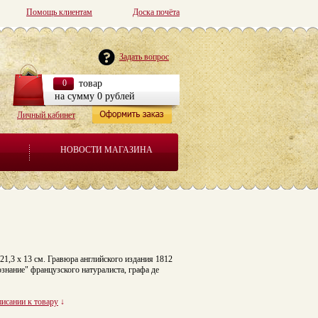
Помощь клиентам
Доска почёта
Задать вопрос
0
товар
на сумму 0 рублей
Личный кабинет
НОВОСТИ МАГАЗИНА
21,3 x 13 см. Гравюра английского издания 1812
ознание" французского натуралиста, графа де
писании к товару
↓