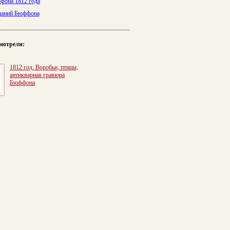
фона 1812 года
зданий Бюффона
мотрели:
1812 год. Воробьи, птицы,
антикварная гравюра
Бюффона