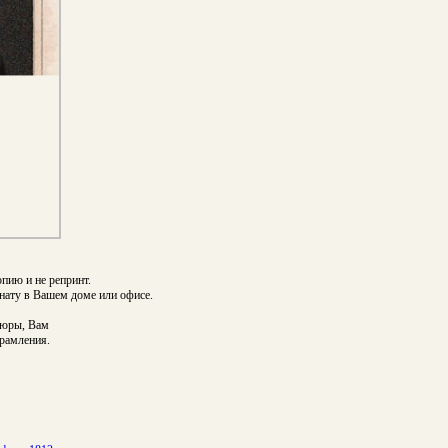
пию и не репринт.
ату в Вашем доме или офисе.
вюры, Вам
брамления.