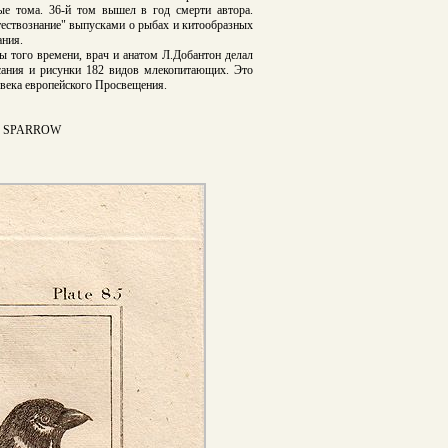
ые тома. 36-й том вышел в год смерти автора.
ествознание" выпусками о рыбах и китообразных
ания.
ы того времени, врач и анатом Л.Добантон делал
сания и рисунки 182 видов млекопитающих. Это
века европейского Просвещения.
N SPARROW