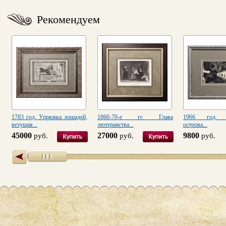
Рекомендуем
1783 год. Упряжка лошадей,
1860-70-е гг. Глава
1966 год. С
везущая...
лютеранства...
острова...
45000
27000
9800
руб.
руб.
руб.