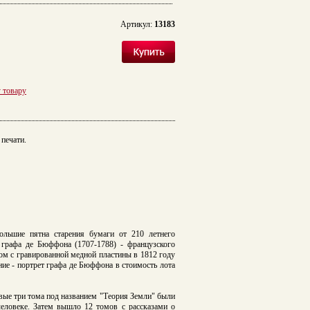
Артикул:
13183
у товару
печати.
ольшие пятна старения бумаги
от 210 летнего
 графа де Бюффона (1707-1788) - французского
ом с гравированной медной пластины в 1812 году
ие - портрет графа де Бюффона
в стоимость лота
вые три тома под названием "Теория Земли" были
ловеке. Затем вышло 12 томов с рассказами о