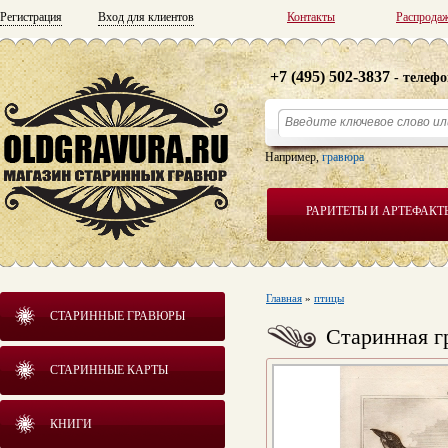
Регистрация
Вход для клиентов
Контакты
Распрода
+7 (495) 502-3837
- телефо
Например,
гравюра
РАРИТЕТЫ И АРТЕФАКТ
Главная
»
птицы
СТАРИННЫЕ ГРАВЮРЫ
Старинная г
СТАРИННЫЕ КАРТЫ
КНИГИ