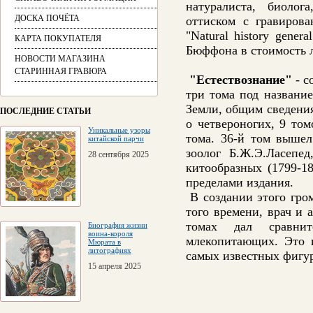
натуралиста, биолог
ДОСКА ПОЧЁТА
оттиском с гравиров
"Natural history gener
КАРТА ПОКУПАТЕЛЯ
Бюффона
в стоимость 
НОВОСТИ МАГАЗИНА
СТАРИННАЯ ГРАВЮРА
"Естествознание"
- с
три тома под названи
Земли, общим сведения
ПОСЛЕДНИЕ СТАТЬИ
о четвероногих, 9 то
Уникальные узоры
тома. 36-й том вышел
китайской парчи
зоолог Б.Ж.Э.Ласепе
28 сентября 2025
китообразных (1799-18
пределами издания.
В создании этого гро
того времени, врач и
томах дал сравнит
Биография жизни
воина-короля
млекопитающих. Это 
Мюрата в
литографиях
самых известных фигур
15 апреля 2025