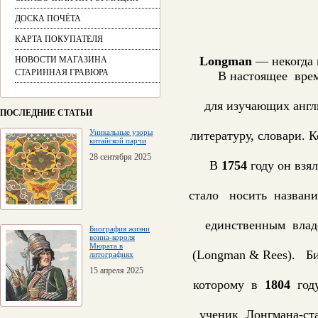
ДОСКА ПОЧЁТА
КАРТА ПОКУПАТЕЛЯ
Longman
— некогда 
НОВОСТИ МАГАЗИНА
СТАРИННАЯ ГРАВЮРА
В настоящее врем
для изучающих англ
ПОСЛЕДНИЕ СТАТЬИ
Уникальные узоры
литературу, словари. 
китайской парчи
28 сентября 2025
В
1754
году он взя
стало носить назван
единственным вла
Биография жизни
воина-короля
Мюрата в
(Longman & Rees). Б
литографиях
15 апреля 2025
которому в
1804
году
ученик Лонгмана-ст