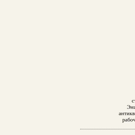
с
Энц
антикв
рабо