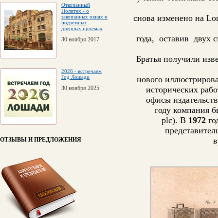
Откопанный
Политех - о
снова изменено на Lo
закопанных окнах и
подземных
дверных проёмах
года, оставив двух с
30 ноября 2017
Братья получили изве
2026 - встречаем
Год Лошади
нового иллюстрирова
30 ноября 2025
исторических рабо
офисы издательст
году компания б
plc). В
1972
го
представител
в
ОТЗЫВЫ И ПРЕДЛОЖЕНИЯ