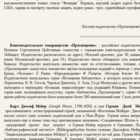
высококачественное тонкое стекло "Фениция" Израиль, верхний подвес карты бес
США, задник из паспарту, пылевая защита, подвес рамы - трос, гарантийный сертифик
Логотип издательства «Просвещение
Книгоиздательское товарищество «Просвещение»
- российское издательств
Натаном Сергеевичем Цейтлиным совместно с германским книгоиздательским т
Лейпциге. Издательство располагалось по адресу: Невский проспект, дом 50, кни
(ныне Московский проспект, дом 91). Издательство имело обширную сеть книжн
Кавказе. Издательство выпускало множество книг по естествознанию, технике, 
«Просвещение» выпустило множество научно-популярных изданий в переводе с нем
Брема, «Человек» Л. Раппе, «Народоведение» Ф. Ратцеля, «История Земли» М
Издательством выпускалась серия «Всемирная библиотека», в которую вошли по
Лермонтова, Н. В. Гоголя, Чарльза Диккенса, Э. Золя, Ги де Мопассана и других авт
выпущена и переиздана «Большая энциклопедия» под редакцией Южакова. Помим
серию книг, посвящённую искусству, серию «Библиотека „Просвещения“», серию «
время работы издательства было выпущено более 500 наименований книг. Свою деятел
Карл Джозеф Мейер
(Joseph Meyer, 1796-1856) и сын
Герман Джей Ме
прославившиеся иллюстрированной серией, называемой «Вселенная Мейера». Дж
послал своего сына основать издательский дом в Нью-Йорке. Герман начал амери
выпускать еще и новые тома под оригинальным названием «Соединенные Штаты в илл
запущенный проект был свернут и Герман Мейер вернулся в Германию. Посл
«Библиографический институт» (Bibliographischen Institut основан Джозефом Мейе
"Энциклопедический лексикон Мейера"), которое существует по сей день. Герман Ме
политическом движении Германии. В Америку Мейер привез гравированные пл