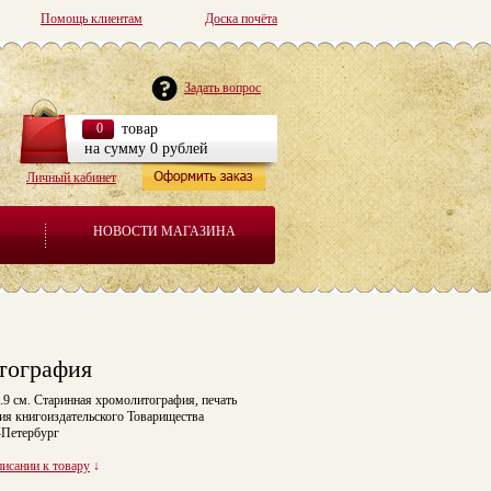
Помощь клиентам
Доска почёта
Задать вопрос
0
товар
на сумму 0 рублей
Личный кабинет
НОВОСТИ МАГАЗИНА
итография
1.9 см. Старинная хромолитография, печать
ния книгоиздательского Товарищества
-Петербург
писании к товару
↓