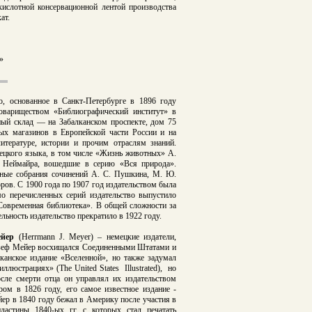
кислотной консервационной лентой производства
ат.
»
о, основанное в Санкт-Петербурге в 1896 году
овариществом «Библиографический институт» в
жный склад — на Забалканском проспекте, дом 75
ых магазинов в Европейской части России и на
литературе, истории и прочим отраслям знаний.
ецкого языка, в том числе «Жизнь животных» А.
. Неймайра, вошедшие в серию «Вся природа».
лные собрания сочинений А. С. Пушкина, М. Ю.
оров. С 1900 года по 1907 год издательством была
о перечисленных серий издательство выпустило
Современная библиотека». В общей сложности за
ьность издательство прекратило в 1922 году.
йер
(Herrmann J. Meyer) – немецкие издатели,
озеф Мейер восхищался Соединенными Штатами и
канское издание «Вселенной», но также задумал
юстрациях» (The United States Illustrated), но
е смерти отца он управлял их издательством
ром в 1826 году, его самое известное издание -
йер в 1840 году бежал в Америку после участия в
астины 1840-ых гг, с которых стал печатать