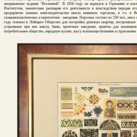
американское издание "Вселенной". В 1856 году он вернулся в Германию и взя
Институтом, значительно расширив его деятельность и впоследствии передав 
предприятие помимо книгоиздательства имело книжную торговлю, в т.ч. в Ве
гальванопластическое и переплетное заведения. Персонал состоял из 550 чел., име
году основал в Лейпциге Общество для постройки дешевых квартир, построившее
устроившее при них школу, баню, прачечное заведение, приюты для мальчиков
потребительное общество, народную кухню, кассу вспомоществования и страховани