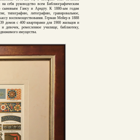
л на себя руководство всем Библиографическим
его сыновьям Гансу и Арндту. К 1880-ым годам
не, типографию, литографию, гравировальное,
л кассу воспомоществования. Герман Мейер в 1888
 39 домов с 400 квартирами для 1900 жильцов и
 и девочек, ремесленное училище, библиотеку,
е движимого имущества.