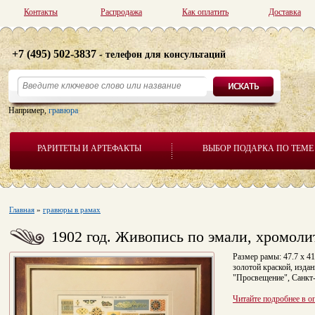
Контакты
Распродажа
Как оплатить
Доставка
+7 (495) 502-3837
- телефон для консультаций
Например,
гравюра
РАРИТЕТЫ И АРТЕФАКТЫ
ВЫБОР ПОДАРКА ПО ТЕМЕ
Главная
»
гравюры в рамах
1902 год. Живопись по эмали, хромол
Размер рамы: 47.7 x 4
золотой краской, изда
"Просвещение", Санкт
Читайте подробнее в о