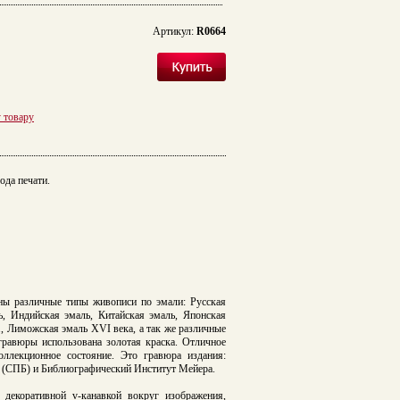
Артикул:
R0664
у товару
ода печати.
ны различные типы живописи по эмали: Русская
ь, Индийская эмаль, Китайская эмаль, Японская
в., Лиможская эмаль XVI века, а так же различные
гравюры использована золотая краска.
Отличное
оллекционное состояние. Это гравюра издания:
 (СПБ) и
Библиографический Институт Мейера.
декоративной v-канавкой вокруг изображения,