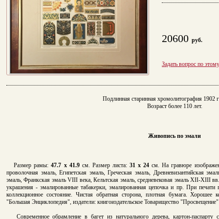
20600
руб.
Задать вопрос по этом
Подлинная старинная хромолитография 1902 г
Возраст более 110 лет.
Живопись по эмали
Размер рамы:
47.7 x 41.9
см.
Размер листа:
31 х 24
см.
На гравюре изображе
проволочная эмаль, Египетская эмаль, Греческая эмаль, Древневизантийская эмал
эмаль, Франкская эмаль VIII века, Кельтская эмаль, средневековая эмаль XII-XIII в
украшения - эмалированные табакерки, эмалированная цепочка и пр. При печати 
коллекционное состояние. Чистая обратная сторона, плотная бумага. Хорошее к
"
Большая Энциклопедия", издатели: к
нигоиздательское Товарищество "Просвещение"
Современное обрамление в багет из натурального дерева, картон-паспарту с 