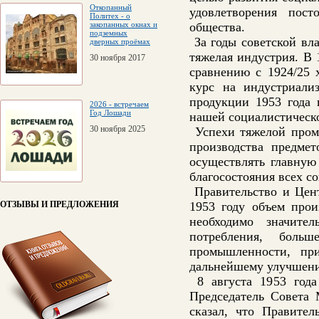
Откопанный
удовлетворения пост
Политех - о
закопанных окнах и
общества.
подземных
За годы советской вла
дверных проёмах
тяжелая индустрия. В
30 ноября 2017
сравнению с 1924/25 
курс на индустриали
продукции 1953 года 
2026 - встречаем
Год Лошади
нашей социалистическ
30 ноября 2025
Успехи тяжелой промы
производства предме
осуществлять главную
благосостояния всех с
Правительство и Цент
ОТЗЫВЫ И ПРЕДЛОЖЕНИЯ
1953 году объем прои
необходимо значите
потребления, бол
промышленности, пр
дальнейшему улучшени
8 августа 1953 года
Председатель Совета
сказал, что Правите