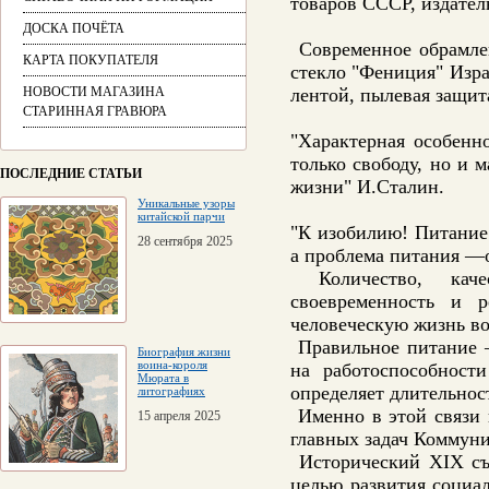
товаров СССР, издател
ДОСКА ПОЧЁТА
Современное обрамлен
КАРТА ПОКУПАТЕЛЯ
стекло "Фениция" Изр
НОВОСТИ МАГАЗИНА
лентой, пылевая защит
СТАРИННАЯ ГРАВЮРА
"Характерная особенн
только свободу, но и 
ПОСЛЕДНИЕ СТАТЬИ
жизни" И.Сталин.
Уникальные узоры
китайской парчи
"К изобилию! Питание
28 сентября 2025
а проблема питания —о
Количество, качес
своевременность и 
человеческую жизнь во
Правильное питание —
Биография жизни
воина-короля
на работоспособност
Мюрата в
определяет длительнос
литографиях
Именно в этой связи 
15 апреля 2025
главных задач Коммуни
Исторический ХIХ съе
целью развития социал