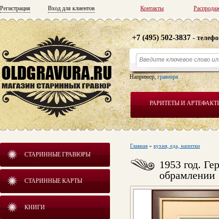
Регистрация
Вход для клиентов
Контакты
Распрода
+7 (495) 502-3837
- телефо
Например,
гравюра
РАРИТЕТЫ И АРТЕФАКТ
Главная
»
кухня, еда, напитки
СТАРИННЫЕ ГРАВЮРЫ
1953 год. Г
обрамлении
СТАРИННЫЕ КАРТЫ
КНИГИ