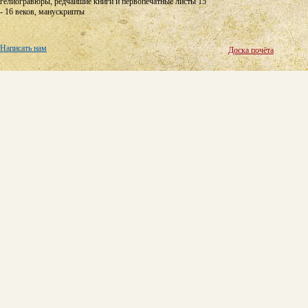
гелиогравюры, редчайшие книги и первопечатные листы 15
- 16 веков, манускрипты
Написать нам
Доска почёта