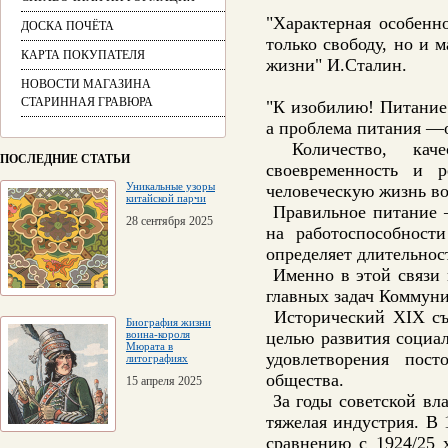
"Характерная особенн
ДОСКА ПОЧЁТА
только свободу, но и 
КАРТА ПОКУПАТЕЛЯ
жизни" И.Сталин.
НОВОСТИ МАГАЗИНА
СТАРИННАЯ ГРАВЮРА
"К изобилию! Питание
а проблема питания —о
Количество, качес
ПОСЛЕДНИЕ СТАТЬИ
своевременность и 
Уникальные узоры
человеческую жизнь во
китайской парчи
Правильное питание —
28 сентября 2025
на работоспособност
определяет длительнос
Именно в этой связи 
главных задач Коммуни
Исторический ХIХ съе
Биография жизни
воина-короля
целью развития социал
Мюрата в
удовлетворения пост
литографиях
общества.
15 апреля 2025
За годы советской вла
тяжелая индустрия. В
сравнению с 1924/25 