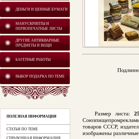
ДЕНЬГИ И ЦЕННЫЕ БУМАГИ
МАНУСКРИПТЫ И
ПЕРВОПЕЧАТНЫЕ ЛИСТЫ
ДРУГИЕ АНТИКВАРНЫЕ
ПРЕДМЕТЫ И ВЕЩИ
БАГЕТНЫЕ РАБОТЫ
Подлинна
ВЫБОР ПОДАРКА ПО ТЕМЕ
Размер листа:
2
ПОЛЕЗНАЯ ИНФОРМАЦИЯ
Союзпищепромрекламы
товаров СССР, издател
СТАТЬИ ПО ТЕМЕ
изображены различные
СПРАВОЧНАЯ ИНФОРМАЦИЯ