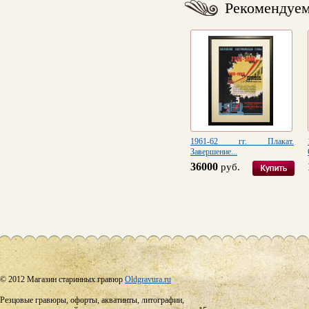
Рекомендуе
1961-62 гг. Плакат.
Завершение...
36000
руб.
© 2012 Магазин старинных гравюр
Oldgravura.ru
Резцовые гравюры, офорты, акватинты, литографии,