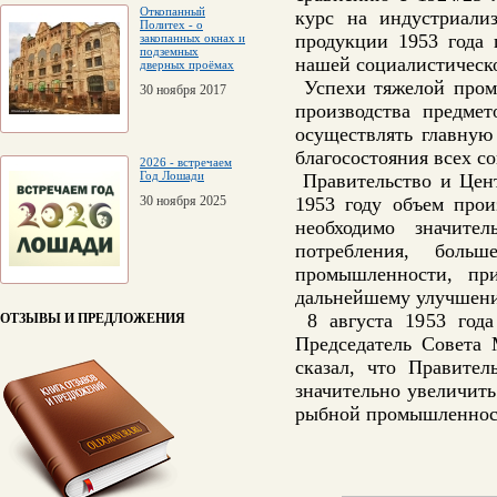
Откопанный
курс на индустриали
Политех - о
продукции 1953 года 
закопанных окнах и
подземных
нашей социалистическ
дверных проёмах
Успехи тяжелой промы
30 ноября 2017
производства предме
осуществлять главную
благосостояния всех с
2026 - встречаем
Год Лошади
Правительство и Цент
30 ноября 2025
1953 году объем прои
необходимо значите
потребления, бол
промышленности, пр
дальнейшему улучшени
8 августа 1953 года
ОТЗЫВЫ И ПРЕДЛОЖЕНИЯ
Председатель Совета
сказал, что Правите
значительно увеличить
рыбной промышленности