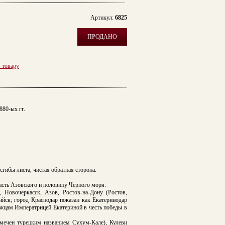
Артикул:
6825
ПРОДАНО
у товару
880-ых гг.
гибы листа, чистая обратная сторона.
асть Азовского и половину Черного моря.
 Новочеркасск, Азов, Ростов-на-Дону (Ростов,
ийск; город Краснодар показан как Екатеринодар
ожцам Императрицей Екатериной в честь победы в
мечен турецким названием Сухум-Кале), Кулеви