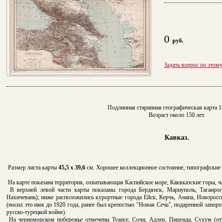
0
руб.
Задать вопрос по этом
Подлинная старинная географическая карта 1
Возраст около 150 лет.
Кавказ.
Размер листа карты
45,5 х 39,6
см. Хорошее коллекционное состояние, типографские с
На карте показана территория, охватывающая Каспийское море, Каквказские горы, ч
В верхней левой части карты показаны города Бердянск, Мариуполь, Таганрог,
Нахичевань); ниже расположились курортные города Ейск, Керчь, Анапа, Новоросс
(носил это имя до 1920 года, ранее был крепостью "Новая Сечь", подаренной запор
русско-турецкой войне).
На черноморском побережье отмечены Туапсе, Сочи, Адлер, Пицунда, Сухум (от