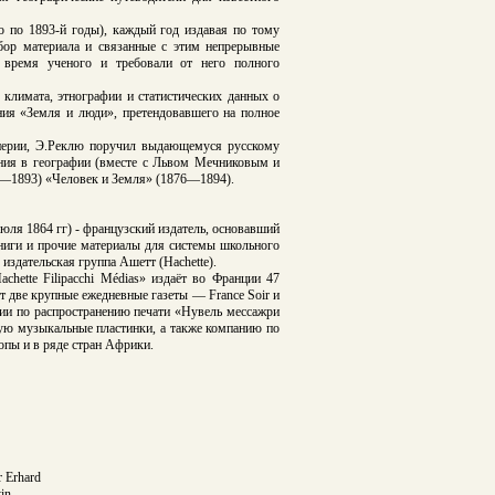
о по 1893-й годы), каждый год издавая по тому
Сбор материала и связанные с этим непрерывные
е время ученого и требовали от него полного
 климата, этнографии и статистических данных о
ния «Земля и люди», претендовавшего на полное
мперии, Э.Реклю поручил выдающемуся русскому
ения в географии (вместе с Львом Мечниковым и
3—1893) «Человек и Земля» (1876—1894).
1 июля 1864 гг) - французский издатель, основавший
иги и прочие материалы для системы школьного
издательская группа Ашетт (Hachette).
hette Filipacchi Médias» издаёт во Франции 47
т две крупные ежедневные газеты — France Soir и
ании по распространению печати «Нувель мессажри
щую музыкальные пластинки, а также компанию по
опы и в ряде стран Африки.
r Erhard
tin