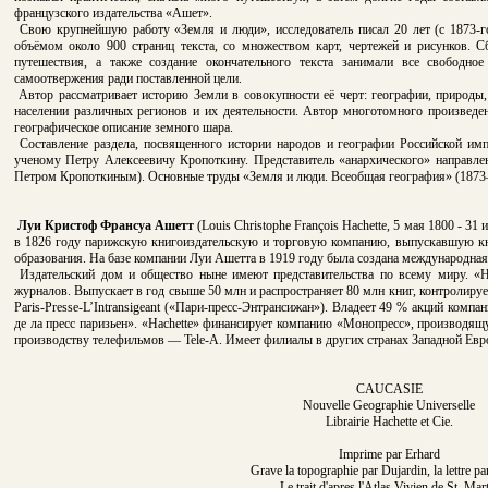
французского издательства «Ашет».
Свою крупнейшую работу «Земля и люди», исследователь писал 20 лет (с 1873-г
объёмом около 900 страниц текста, со множеством карт, чертежей и рисунков. 
путешествия, а также создание окончательного текста занимали все свободно
самоотвержения ради поставленной цели.
Автор рассматривает историю Земли в совокупности её черт: географии, природы,
населении различных регионов и их деятельности. Автор многотомного произведе
географическое описание земного шара.
Составление раздела, посвященного истории народов и географии Российской и
ученому Петру Алексеевичу Кропоткину. Представитель «анархического» направл
Петром Кропоткиным). Основные труды «Земля и люди. Всеобщая география» (187
Луи Кристоф Франсуа Ашетт
(Louis Christophe François Hachette, 5 мая 1800 - 3
в 1826 году парижскую книгоиздательскую и торговую компанию, выпускавшую кн
образования. На базе компании Луи Ашетта в 1919 году была создана международная 
Издательский дом и общество ныне имеют представительства по всему миру. «Hac
журналов. Выпускает в год свыше 50 млн и распространяет 80 млн книг, контролируе
Paris-Presse-L’Intransigeant («Пари-пресс-Энтрансижан»). Владеет 49 % акций комп
де ла пресс паризьен». «Hachette» финансирует компанию «Монопресс», производя
производству телефильмов — Tele-A. Имеет филиалы в других странах Западной Евр
CAUCASIE
Nouvelle Geographie Universelle
Librairie Hachette et Cie.
Imprime par Erhard
Grave la topographie par Dujardin, la lettre pa
Le trait d'apres l'Atlas Vivien de St. Mar