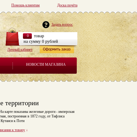
Помощь клиентам
Доска почёта
Задать вопрос
0
товар
на сумму 0 рублей
Личный кабинет
НОВОСТИ МАГАЗИНА
ие территории
 На карте показаны железные дороги - имперская
ная, построенная в 1872 году, от Тифлиса
и Кутаиси к Поти
писании к товару
↓