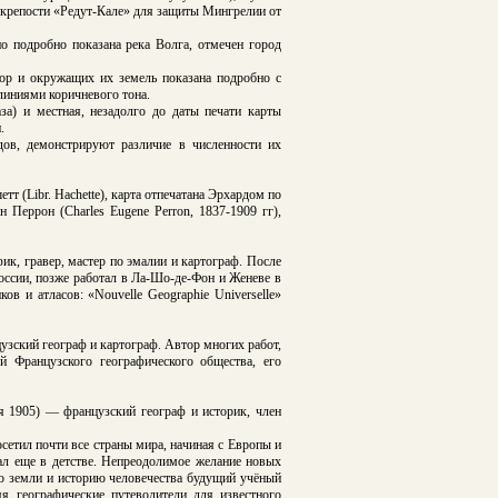
а-крепости «Редут-Кале» для защиты Мингрелии от
о подробно показана река Волга, отмечен город
ор и окружащих их земель показана подробно с
линиями коричневого тона.
а) и местная, незадолго до даты печати карты
.
ов, демонстрируют различие в численности их
тт (Libr. Hachette),
карта отпечатана Эрхардом по
Перрон (Charles Eugene Perron, 1837-1909 гг),
ик, гравер, мастер по эмалии и картограф. После
оссии, позже работал в Ла-Шо-де-Фон и Женеве в
в и атласов: «Nouvelle Geographie Universelle»
цузский географ и картограф. Автор многих работ,
й Французского географического общества, его
ля 1905) — французский географ и историк, член
осетил почти все страны мира, начиная с Европы и
л еще в детстве. Непреодолимое желание новых
ию земли и историю человечества будущий учёный
яя географические путеводители для известного