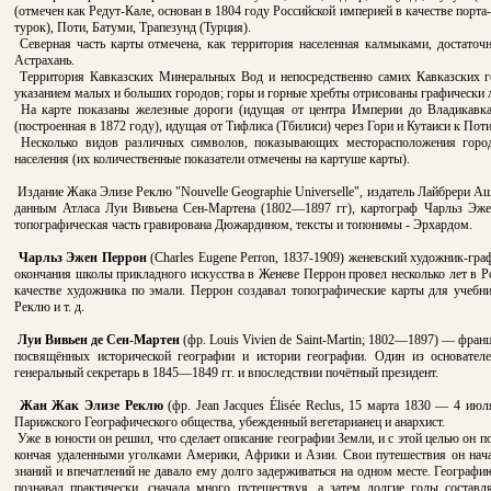
(отмечен как Редут-Кале, основан в 1804 году Российской империей в качестве порт
турок), Поти, Батуми, Трапезунд (Турция).
Северная часть карты отмечена, как территория населенная калмыками, достаточн
Астрахань.
Территория Кавказских Минеральных Вод и непосредственно самих Кавказских г
указанием малых и больших городов; горы и горные хребты отрисованы графически 
На карте показаны железные дороги (идущая от центра Империи до Владикавказ
(построенная в 1872 году), идущая от Тифлиса (Тбилиси) через Гори и Кутаиси к Поти
Несколько видов различных символов, показывающих месторасположения город
населения (их количественные показатели отмечены на картуше карты).
Издание Жака Элизе Реклю "
Nouvelle Geographie Universelle",
издатель Лайбрери Аше
данным
Атласа Луи Вивьена Сен-Мартена (1802—1897 гг), картограф Чарльз Эжен 
топографическая часть гравирована Дюжардином, тексты и топонимы - Эрхардом.
Чарльз Эжен Перрон
(Charles Eugene Perron, 1837-1909) женевский художник-граф
окончания школы прикладного искусства в Женеве Перрон провел несколько лет в Р
качестве художника по эмали. Перрон создавал топографические карты для учебнико
Реклю и т. д.
Луи Вивьен де Сен-Мартен
(фр. Louis Vivien de Saint-Martin; 1802—1897) — фран
посвящённых исторической географии и истории географии. Один из основателе
генеральный секретарь в 1845—1849 гг. и впоследствии почётный президент.
Жан Жак Элизе Реклю
(фр. Jean Jacques Élisée Reclus, 15 марта 1830 — 4 ию
Парижского Географического общества, убежденный вегетарианец и анархист.
Уже в юности он решил, что сделает описание географии Земли, и с этой целью он п
кончая удаленными уголками Америки, Африки и Азии. Свои путешествия он нача
знаний и впечатлений не давало ему долго задерживаться на одном месте. Географ
познавал практически, сначала много путешествуя, а затем долгие годы составл