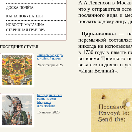
А.А.Левенсон в Москве
ДОСКА ПОЧЁТА
что у отправителя ост
посланного вида и ме
КАРТА ПОКУПАТЕЛЯ
послать одному лицу д
НОВОСТИ МАГАЗИНА
СТАРИННАЯ ГРАВЮРА
Царь-колокол
— пам
перемычкой составляе
никогда не использов
ПОСЛЕДНИЕ СТАТЬИ
в 1730 году в память 
Уникальные узоры
во время Троицкого п
китайской парчи
века его подняли и ус
28 сентября 2025
«Иван Великий».
Биография жизни
воина-короля
Мюрата в
литографиях
15 апреля 2025