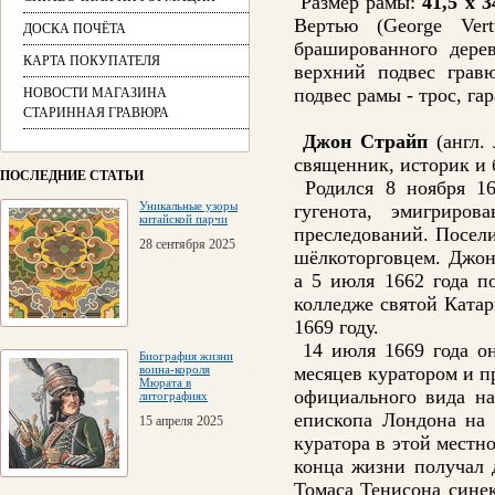
Размер рамы:
41,5 х 3
Вертью (George Ver
ДОСКА ПОЧЁТА
брашированного дере
КАРТА ПОКУПАТЕЛЯ
верхний подвес грав
подвес рамы - трос, г
НОВОСТИ МАГАЗИНА
СТАРИННАЯ ГРАВЮРА
Джон Страйп
(англ. 
священник, историк и 
ПОСЛЕДНИЕ СТАТЬИ
Родился 8 ноября 16
Уникальные узоры
гугенота, эмигриро
китайской парчи
преследований. Посел
28 сентября 2025
шёлкоторговцем. Джон
а 5 июля 1662 года п
колледже святой Катар
1669 году.
14 июля 1669 года он
Биография жизни
воина-короля
месяцев куратором и п
Мюрата в
официального вида на
литографиях
епископа Лондона на 
15 апреля 2025
куратора в этой местн
конца жизни получал д
Томаса Тенисона синек