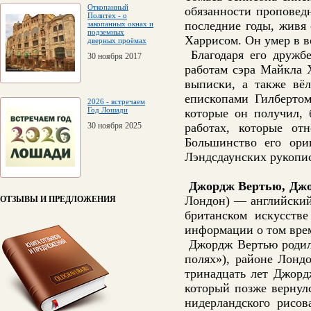
Откопанный
обязанности проповедн
Политех - о
последние годы, живя 
закопанных окнах и
подземных
Харрисом. Он умер в в
дверных проёмах
Благодаря его дружб
30 ноября 2017
работам сэра Майкла 
выписки, а также вё
епископами Гилберто
2026 - встречаем
Год Лошади
которые он получил, 
30 ноября 2025
работах, которые от
Большинство его ори
Лэндсдаунских рукопис
Джордж Вертью, Дж
Лондон) — английский
ОТЗЫВЫ И ПРЕДЛОЖЕНИЯ
британском искусств
информации о том вре
Джордж Вертью родилс
полях»), районе Лонд
тринадцать лет Джорд
который позже вернул
нидерландского рисов