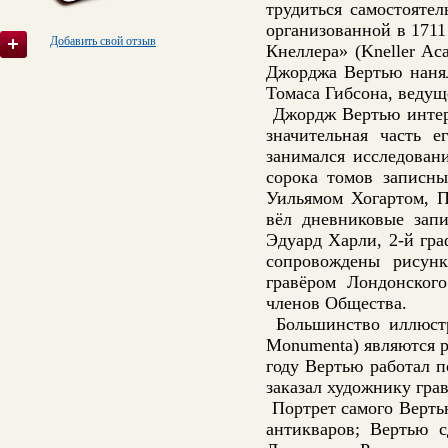
трудиться самостояте
организованной в 171
Добавить свой отзыв
Кнеллера» (Kneller Ac
Джорджа Вертью нанял
Томаса Гибсона, ведущ
Джордж Вертью интере
значительная часть 
занимался исследован
сорока томов записн
Уильямом Хогартом, 
вёл дневниковые запи
Эдуард Харли, 2-й гр
сопровождены рисун
гравёром Лондонског
членов Общества.
Большинство иллюстр
Monumenta) являются 
году Вертью работал 
заказал художнику гра
Портрет самого Вертью
антикваров; Вертью с