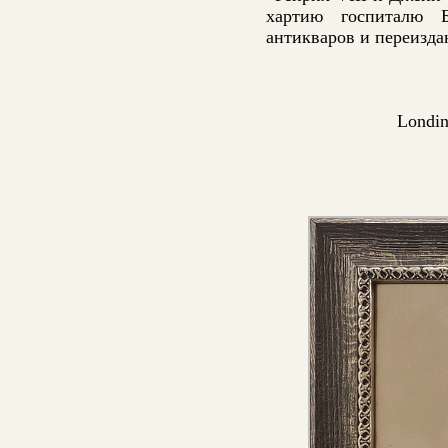
хартию госпиталю 
антикваров и переиздан
Londin