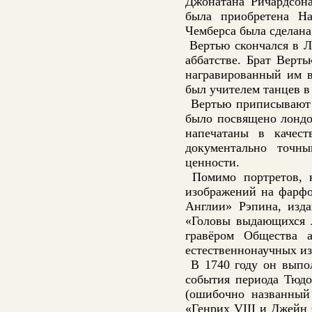
Джонатана Ричардсона
была приобретена На
Чемберса была сделана
Вертью скончался в Л
аббатстве. Брат Верт
награвированный им в
был учителем танцев в
Вертью приписывают о
было посвящено лондо
напечатаны в качест
документально точн
ценности.
Помимо портретов, к
изображений на фарф
Англии» Рэпина, изда
«Головы выдающихся ли
гравёром Общества 
естественнонаучных из
В 1740 году он выпо
события периода Тюдо
(ошибочно названный 
«Генрих VIII и Джейн