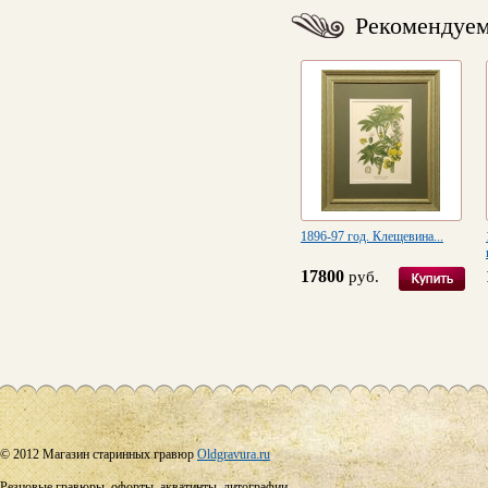
Рекомендуе
1896-97 год. Клещевина...
17800
руб.
© 2012 Магазин старинных гравюр
Oldgravura.ru
Резцовые гравюры, офорты, акватинты, литографии,