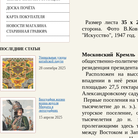
ДОСКА ПОЧЁТА
КАРТА ПОКУПАТЕЛЯ
Размер листа
35 х 2
НОВОСТИ МАГАЗИНА
сторона. Фото В.Ков
СТАРИННАЯ ГРАВЮРА
"Искусство", 1947 год.
ПОСЛЕДНИЕ СТАТЬИ
Московский Кремль
-
Уникальные узоры
общественно-политиче
китайской парчи
резиденция президента
28 сентября 2025
Расположен на высо
впадении в неё реки
площадью 27,5 гектар
Александровскому саду
Первые поселения на т
Биография жизни
воина-короля
тысячелетие до н. э.
Мюрата в
литографиях
угорское поселение,
15 апреля 2025
тысячелетия до н. 
пролегающими здесь 
между Востоком и Зап