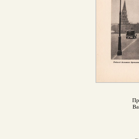
Пр
Ва