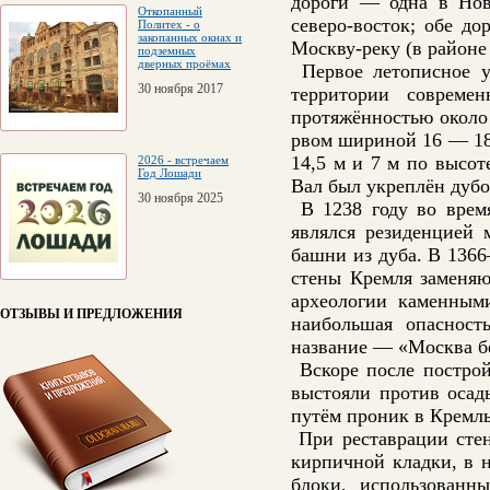
дороги — одна в Новг
Откопанный
северо-восток; обе д
Политех - о
закопанных окнах и
Москву-реку (в районе
подземных
дверных проёмах
Первое летописное у
30 ноября 2017
территории совреме
протяжённостью около
рвом шириной 16 — 18 
14,5 м и 7 м по высот
2026 - встречаем
Год Лошади
Вал был укреплён дуб
30 ноября 2025
В 1238 году во время
являлся резиденцией 
башни из дуба. В 136
стены Кремля заменяю
археологии каменным
ОТЗЫВЫ И ПРЕДЛОЖЕНИЯ
наибольшая опасност
название — «Москва б
Вскоре после постро
выстояли против осад
путём проник в Кремль
При реставрации стен
кирпичной кладки, в 
блоки, использованны