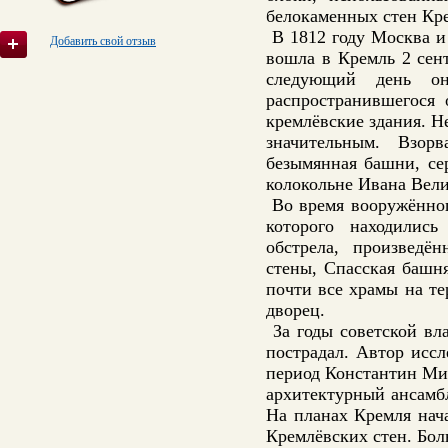
белокаменных стен Кр
В 1812 году Москва и
Добавить свой отзыв
вошла в Кремль 2 сент
следующий день о
распространившегося 
кремлёвские здания. Н
значительным. Взор
безымянная башни, се
колокольне Ивана Вели
Во время вооружённого
которого находились
обстрела, произведё
стены, Спасская башн
почти все храмы на т
дворец.
За годы советской вл
пострадал. Автор исс
период Константин Ми
архитектурный ансамб
На планах Кремля нач
Кремлёвских стен. Бо