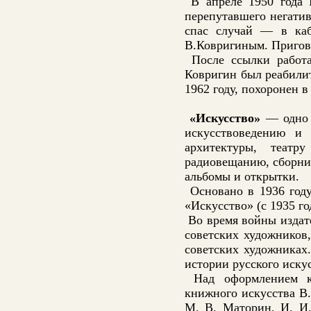
В апреле 1950 года 
перепутавшего негатив
спас случай — в каб
В.Ковригиным. Пригово
После ссылки работ
Ковригин был реабили
1962 году, похоронен 
«Искусство»
— одно и
искусствоведению и 
архитектуры, теат
радиовещанию, сборник
альбомы и открытки.
Основано в 1936 году 
«Искусство» (с 1935 г
Во время войны издат
советских художников
советских художниках
истории русского искус
Над оформлением кни
книжного искусства В.
М. В. Маторин, И. И.