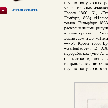
научно-популярных р
увлекательным изложен
Добавить свой отзыв
Глогау, 1860—61), «Er
Гамбург, 1863), «Иллюс
томов, Гильдбург, 186
раскрашенными рисунка
в соавторстве с Росс
Бодинусом и др. «Птицы
—75). Кроме того, Бр
«Gartenlaube». В X
переработках («по А. 
(в частности, меняла
исправлялись неточн
научно-популярного ст