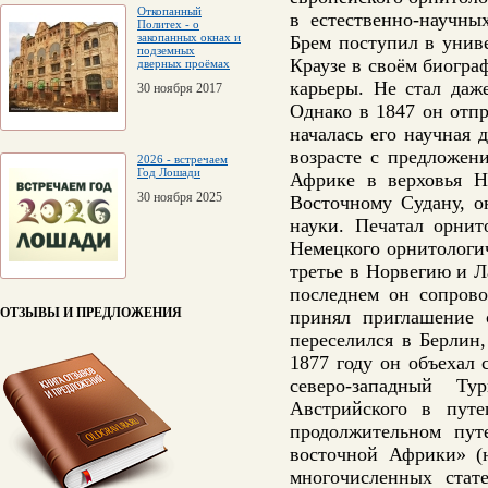
Откопанный
в естественно-научны
Политех - о
закопанных окнах и
Брем поступил в униве
подземных
Краузе в своём биогра
дверных проёмах
карьеры. Не стал даж
30 ноября 2017
Однако в 1847 он отпр
началась его научная 
возрасте с предложен
2026 - встречаем
Год Лошади
Африке в верховья Н
30 ноября 2025
Восточному Судану, о
науки. Печатал орнит
Немецкого орнитологи
третье в Норвегию и 
последнем он сопрово
ОТЗЫВЫ И ПРЕДЛОЖЕНИЯ
принял приглашение с
переселился в Берлин
1877 году он объехал
северо-западный Ту
Австрийского в путе
продолжительном пут
восточной Африки» (не
многочисленных стат