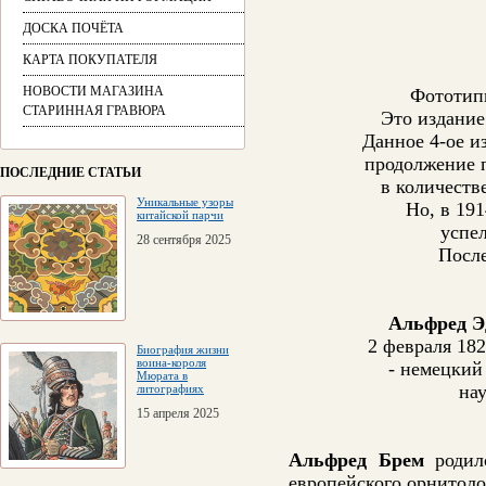
ДОСКА ПОЧЁТА
КАРТА ПОКУПАТЕЛЯ
НОВОСТИ МАГАЗИНА
Фототипи
СТАРИННАЯ ГРАВЮРА
Это издание
Данное 4-ое и
продолжение п
ПОСЛЕДНИЕ СТАТЬИ
в количеств
Уникальные узоры
Но, в 191
китайской парчи
успе
28 сентября 2025
После
Альфред Э
2 февраля 182
Биография жизни
воина-короля
- немецкий
Мюрата в
на
литографиях
15 апреля 2025
Альфред Брем
родилс
европейского орнитоло