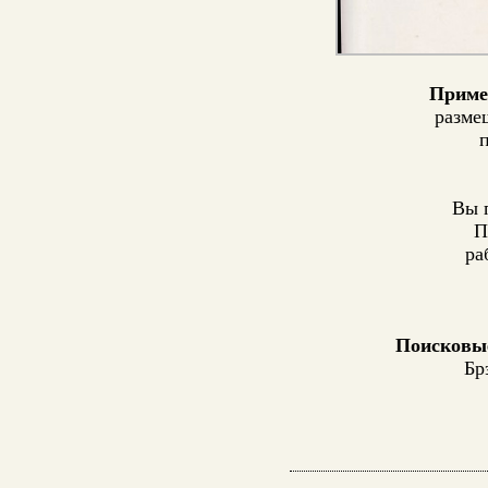
Приме
разме
Вы 
П
ра
Поисковы
Бр