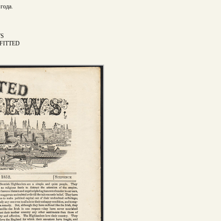
года.
WS
EFITTED