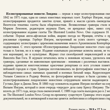
Иллюстрированные новости Лондона
— первая в мире иллюстрированная ежен
1842 по 1971 годы, одна из самых известных мировых газет. Херберт Инграм, издате
иллюстрирациями продаются заметно лучше, пришёл к мысли сделать еженедель
Визетелли тематика газеты была общеновостная. Великолепные гравюры стали в
Марком Лемоном, редактором журнала Панч, он арендовал офис, нанял со
иллюстрированное издание газеты The Illustrated London News. Оно содержало 1
события: Первая англо-афганская война, аварию поезда во Франции, отчёты о пр
рекламные страницы. Герберт Ингрем, настроенный на успех своего «детища»,
содержащему иллюстрации с церемонии назначения нового Архиепископа Кентербери
подписчиков. С этого времени «Иллюстрированные Лондонские новости» стало од
только в Англии, но и в мире. Издание охватывало различные аспекты жизни, не то
или коронации), но и культурные. Журнал стал своеобразной энциклопедией и ш
Винсента Ван Гога. В журнале печатались ноты к новинкам музыки, уделялось вн
гравюры, сделанные по живописным оригиналам - новинкам с различных выставок
изданию принесли многочисленные красочные репортажи со всех уголков план
пейзажей городов и стран. Гравюры изготавливались по фотографиям известных р
наблюдателями самых значимых сражений и военных баталий мира. Корреспонд
Уильям Симпсон и Роджер Фентон, по фотографиям которых и были сделаны гр
иллюстрированными лондонскими новостями сотрудничали многие выдающиеся и
Густава Доре и Джона Лича. В 1860 году основатель издания Инграм погибает на оз
Вильям Инграм, который в свою очередь «передал» дела сыну Брюсу Инграму. The I
вплоть до 1971 года, когда стала ежемесячной. С 1989 года газета выходила раз в 2 ме
но The Illustrated London News Group по-прежнему существует. Гравюры этого издан
документальной, но и антикварной и высоко ценятся любителями и собирателями ст
Размер листа: ~
39.9 x 27.3
см.