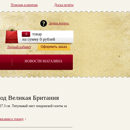
Помощь клиентам
Доска почёта
Задать вопрос
0
товар
на сумму 0 рублей
Личный кабинет
НОВОСТИ МАГАЗИНА
оход Великая Британия
 27.3 см. Титульный лист лондонской газеты за
писании к товару
↓