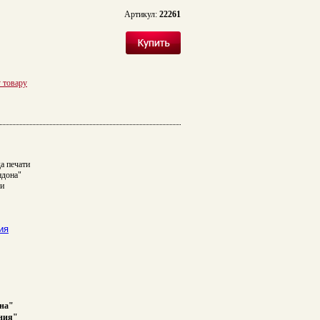
Артикул:
22261
у товару
а печати
ндона"
и
ия
на"
ния"