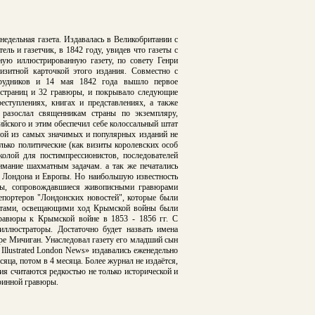
едельная газета. Издавалась в Великобритании с
ль и газетчик, в 1842 году, увидев что газеты с
ную иллюстрированную газету, по совету Генри
изитной карточкой этого издания. Совместно с
трудников и 14 мая 1842 года вышло первое
6 страниц и 32 гравюры, и покрывало следующие
еступлениях, книгах и представлениях, а также
 разослал священникам страны по экземпляру,
йского и этим обеспечил себе колоссальный штат
ной из самых значимых и популярных изданий не
лько политические (как визиты королевских особ
колой для постимпрессионистов, последователей
имание шахматным задачам. а так же печатались
 Лондона и Европы. Но наибольшую известность
еты, сопровождавшиеся живописными гравюрами
епортеров "Лондонских новостей", которые были
ентами, освещающими ход Крымской войны были
авюры к Крымской войне в 1853 - 1856 гг. С
ллюстраторы. Достаточно будет назвать имена
ере Мичиган. Унаследовал газету его младший сын
llustrated London News» издавались еженедельно
сяца, потом в 4 месяца. Более журнал не издаётся,
ия считаются редкостью не только исторической и
аринной гравюры.