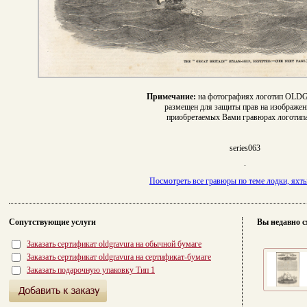
Примечание:
на фотографиях логотип O
размещен для защиты прав на изображени
приобретаемых Вами гравюрах логотипа
series063
.
Посмотреть все гравюры по теме лодки, яхты
Сопутствующие услуги
Вы недавно с
Заказать сертификат oldgravura на обычной бумаге
Заказать сертификат oldgravura на сертификат-бумаге
Заказать подарочную упаковку Тип 1