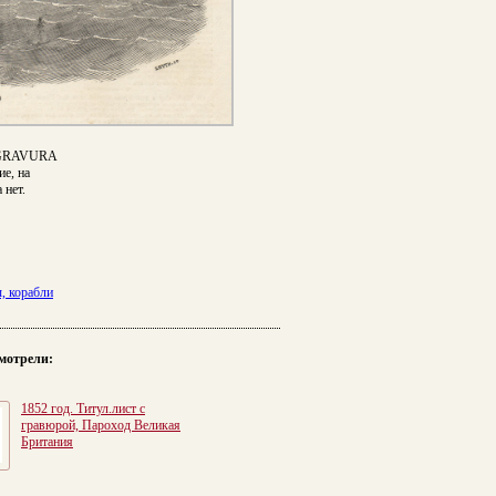
LDGRAVURA
е, на
 нет.
, корабли
мотрели:
1852 год. Титул.лист с
гравюрой, Пароход Великая
Британия