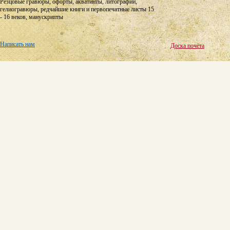
Резцовые гравюры, офорты, акватинты, литографии,
гелиогравюры, редчайшие книги и первопечатные листы 15
- 16 веков, манускрипты
Написать нам
Доска почёта