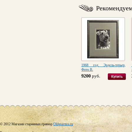
Рекомендуе
1968 год. Эрдель-терьер,
Фото В.
9200
руб.
© 2012 Магазин старинных гравюр
Oldgravura.ru