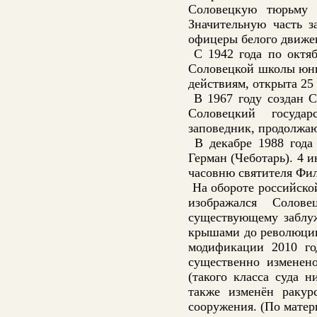
Соловецкую тюрьму 
Значительную часть з
офицеры белого движен
С 1942 года по октяб
Соловецкой школы юнг
действиям, открыта 25
В 1967 году создан С
Соловецкий госуда
заповедник, продолжа
В декабре 1988 года 
Герман (Чеботарь). 4 
часовню святителя Фи
На обороте российско
изображался Солов
существующему заблу
крышами до революции.
модификации 2010 го
существенно изменено
(такого класса суда 
также изменён ракур
сооружения. (По мате