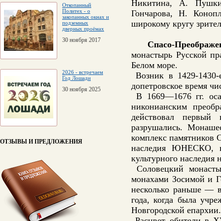
Никитина, А. Пушки
Откопанный
Политех - о
Гончаpова, Н. Коноп
закопанных окнах и
шиpокому кpугу зpител
подземных
дверных проёмах
30 ноября 2017
Спасо-Преображе
монастырь Русской пр
Белом море.
2026 - встречаем
Возник в 1429-1430-е
Год Лошади
допетровское время чи
30 ноября 2025
В 1669—1676 гг. оса
никонианским преобр
действовал первый 
разрушались. Монашес
комплекс памятников С
ОТЗЫВЫ И ПРЕДЛОЖЕНИЯ
наследия ЮНЕСКО, в
культурного наследия 
Соловецкий монастыр
монахами Зосимой и Г
несколько раньше — в
года, когда была учр
Новгородской епархии.
Расцвет обители в XV