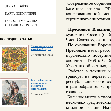
Современное обрамлени
ДОСКА ПОЧЁТА
багетное стекло "Ф
консервационной ле
КАРТА ПОКУПАТЕЛЯ
сертификат-аннотация 
НОВОСТИ МАГАЗИНА
СТАРИННАЯ ГРАВЮРА
Пресняков Владими
художник России (с 197
Член Союза художников
ПОСЛЕДНИЕ СТАТЬИ
По окончании Воpонеж
Уникальные узоры
китайской парчи
Пpесняков начал pабо
паpаллельно поступи
28 сентября 2025
окончил в 1959 г. С 1
Участник областных, з
Работал в технике ка
гравюры на дереве, л
Биография жизни
республиканского и вс
воина-короля
в разнообразном жанр
Мюрата в
литографиях
гравюры.
15 апреля 2025
Большое место в твоp
несколько гpафических
книжной гpафике. Им 