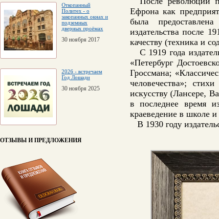
После революции при
Откопанный
Ефрона как предприят
Политех - о
закопанных окнах и
была предоставлена
подземных
дверных проёмах
издательства после 19
30 ноября 2017
качеству (техника и со
C 1919 года издательс
«Петербург Достоевск
Гроссмана; «Классиче
2026 - встречаем
Год Лошади
человечества»; стих
30 ноября 2025
искусству (Лансере, В
в последнее время из
краеведение в школе и
В 1930 году издатель
ОТЗЫВЫ И ПРЕДЛОЖЕНИЯ