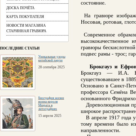
состояние.
ДОСКА ПОЧЁТА
На гравюре изображе
КАРТА ПОКУПАТЕЛЯ
Носовая, ротовая, глот
НОВОСТИ МАГАЗИНА
СТАРИННАЯ ГРАВЮРА
Современное обрамле
высококачественное и
гравюры бескислотной 
ПОСЛЕДНИЕ СТАТЬИ
подвес рамы - трос; г
Уникальные узоры
китайской парчи
Брокгауз и Ефро
28 сентября 2025
Брокгауз — И.А. Е
существовавшее в 188
Основано в Санкт-Пет
профессора Семёна Вен
основанного Фридрихом
Биография жизни
воина-короля
Дореволюционная про
Мюрата в
литографиях
широкое распространен
15 апреля 2025
В апреле 1917 года у
тому времени было из
направленности.