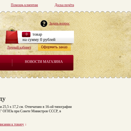
Помощь клиентам
Доска почёта
Задать вопрос
0
товар
на сумму 0 рублей
Личный кабинет
НОВОСТИ МАГАЗИНА
ду
и 25,5 x 17,2 см. Отпечатано в 16-ой типографии
а" ОГИЗа при Совете Министров СССР, в
писании к товару
↓