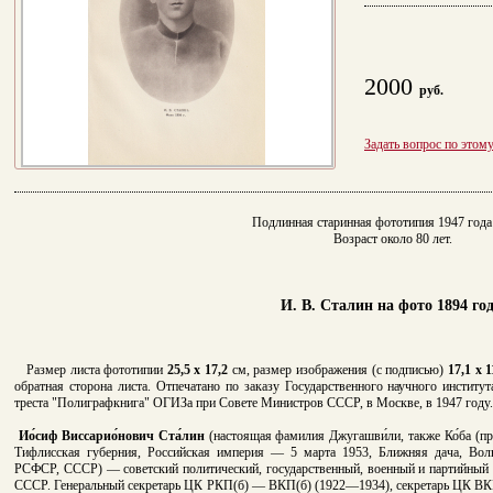
2000
руб.
Задать вопрос по этом
Подлинная старинная фототипия 1947 года 
Возраст около 80 лет.
И. В. Сталин на фото 1894 год
Размер листа фототипии
25,5 x 17,2
см, размер изображения (с подписью)
17,1 х 1
обратная сторона листа. Отпечатано по заказу Государственного научного институ
треста "Полиграфкнига" ОГИЗа при Совете Министров СССР, в Москве, в 1947 году.
Ио́сиф Виссарио́нович Ста́лин
(настоящая фамилия Джугашви́ли, также Ко́ба (пр
Тифлисская губерния, Российская империя — 5 марта 1953, Ближняя дача, Волы
РСФСР, СССР) — советский политический, государственный, военный и партийный д
СССР. Генеральный секретарь ЦК РКП(б) — ВКП(б) (1922—1934), секретарь ЦК 