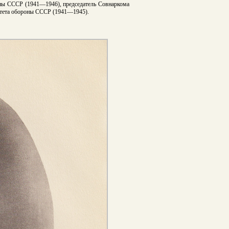
оны СССР (1941—1946), председатель Совнаркома
итета обороны СССР (1941—1945).