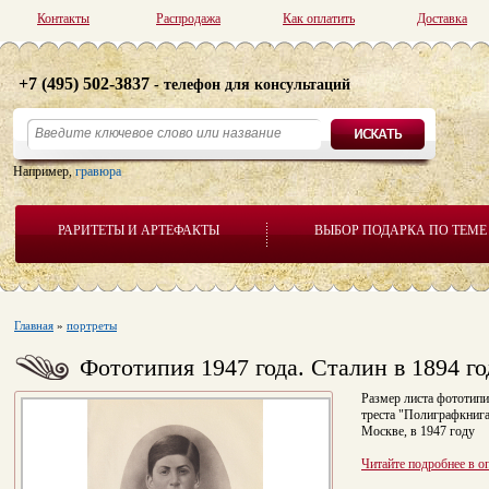
Контакты
Распродажа
Как оплатить
Доставка
+7 (495) 502-3837
- телефон для консультаций
Например,
гравюра
РАРИТЕТЫ И АРТЕФАКТЫ
ВЫБОР ПОДАРКА ПО ТЕМЕ
Главная
»
портреты
Фототипия 1947 года. Сталин в 1894 го
Размер листа фототипи
треста "Полиграфкниг
Москве, в 1947 году
Читайте подробнее в о