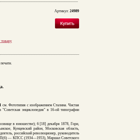
Артикул:
24989
у товару
печати.
а.
1
см. Фототипия с изображением Сталина. Чистая
та "Советская энциклопедия" в 16-ой типографии
озвище в юношестве); 6 [18] декабря 1878, Гори,
нское, Кунцевский район, Московская область,
еятель, российский революционер, руководитель
ВКП(б) — КПСС (1934—1953), Маршал Советского