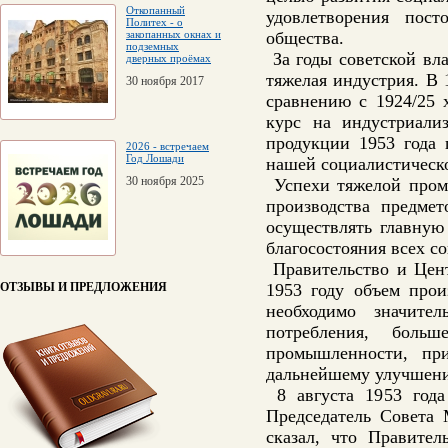
Откопанный
удовлетворения пост
Политех - о
закопанных окнах и
общества.
подземных
За годы советской вла
дверных проёмах
тяжелая индустрия. В
30 ноября 2017
сравнению с 1924/25 
курс на индустриали
продукции 1953 года 
2026 - встречаем
Год Лошади
нашей социалистическ
30 ноября 2025
Успехи тяжелой промы
производства предме
осуществлять главную
благосостояния всех с
Правительство и Цент
ОТЗЫВЫ И ПРЕДЛОЖЕНИЯ
1953 году объем прои
необходимо значите
потребления, бол
промышленности, пр
дальнейшему улучшени
8 августа 1953 года
Председатель Совета
сказал, что Правите