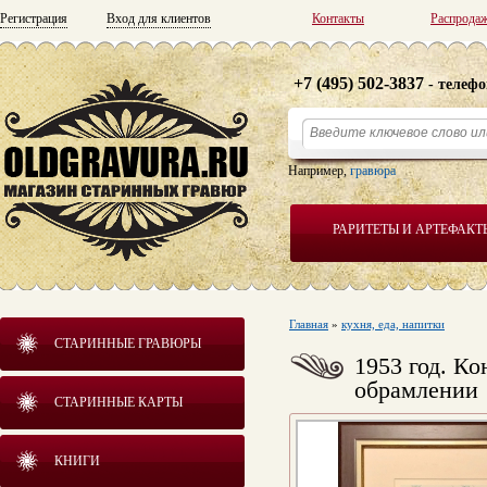
Регистрация
Вход для клиентов
Контакты
Распрода
+7 (495) 502-3837
- телефо
Например,
гравюра
РАРИТЕТЫ И АРТЕФАКТ
Главная
»
кухня, еда, напитки
СТАРИННЫЕ ГРАВЮРЫ
1953 год. К
обрамлении
СТАРИННЫЕ КАРТЫ
КНИГИ