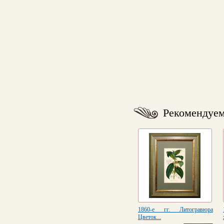
Рекомендуе
1860-е гг. Литогравюра
Цветок...