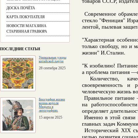
товаров СССР, издател
ДОСКА ПОЧЁТА
Современное обрамлен
КАРТА ПОКУПАТЕЛЯ
стекло "Фениция" Изр
НОВОСТИ МАГАЗИНА
лентой, пылевая защит
СТАРИННАЯ ГРАВЮРА
"Характерная особенн
только свободу, но и 
ПОСЛЕДНИЕ СТАТЬИ
жизни" И.Сталин.
Уникальные узоры
китайской парчи
"К изобилию! Питание
28 сентября 2025
а проблема питания —о
Количество, качес
своевременность и 
человеческую жизнь во
Правильное питание —
Биография жизни
воина-короля
на работоспособност
Мюрата в
определяет длительнос
литографиях
Именно в этой связи 
15 апреля 2025
главных задач Коммуни
Исторический ХIХ съе
целью развития социал