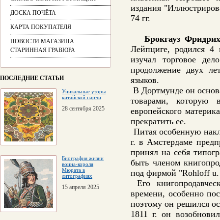
издания "Иллюстрирова
ДОСКА ПОЧЁТА
74 гг.
КАРТА ПОКУПАТЕЛЯ
Брокгауз Фридрих
НОВОСТИ МАГАЗИНА
Лейпциге, родился 4 
СТАРИННАЯ ГРАВЮРА
изучал торговое дел
продолжение двух ле
ПОСЛЕДНИЕ СТАТЬИ
языков.
В Дортмунде он основ
Уникальные узоры
китайской парчи
товарами, которую 
28 сентября 2025
европейского материка
прекратить ее.
Питая особенную накло
г. в Амстердаме предп
принял на себя типогр
Биография жизни
быть членом книгопро
воина-короля
Мюрата в
под фирмой "Rohloff u.
литографиях
Его книгопродавческ
15 апреля 2025
времени, особенно по
поэтому он решился ос
1811 г. он возобнови