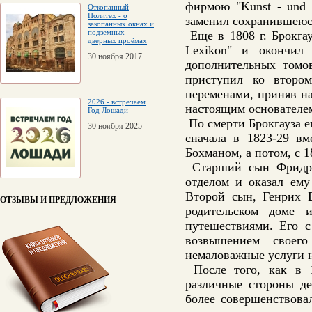
фирмою "Kunst - und I
Откопанный
Политех - о
заменил сохранившеюся
закопанных окнах и
подземных
Еще в 1808 г. Брокгау
дверных проёмах
Lexikon" и окончил 
30 ноября 2017
дополнительных томо
приступил ко втором
переменами, приняв на
2026 - встречаем
настоящим основателем 
Год Лошади
По смерти Брокгауза е
30 ноября 2025
сначала в 1823-29 в
Бохманом, а потом, с 1
Старший сын Фридрих
отделом и оказал ему
Второй сын, Генрих Б
ОТЗЫВЫ И ПРЕДЛОЖЕНИЯ
родительском доме 
путешествиями. Его 
возвышением своег
немаловажные услуги 
После того, как в 1
различные стороны де
более совершенствова