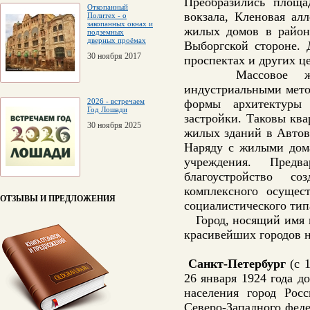
Преобразились площа
Откопанный
вокзала, Кленовая ал
Политех - о
закопанных окнах и
жилых домов в районе
подземных
дверных проёмах
Выборгской стороне. 
30 ноября 2017
проспектах и других ц
Массовое жилищн
индустриальными мето
2026 - встречаем
формы архитектуры 
Год Лошади
застройки. Таковы кв
30 ноября 2025
жилых зданий в Автов
Наряду с жилыми дома
учреждения. Предв
благоустройство с
комплексного осущес
ОТЗЫВЫ И ПРЕДЛОЖЕНИЯ
социалистического типа
Город, носящий имя ве
красивейших городов н
Санкт-Петербург
(с 1
26 января 1924 года д
населения город Рос
Северо-Западного феде