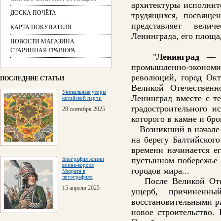
архитектуры исполнит
ДОСКА ПОЧЁТА
трудящихся, посвяще
представляет велич
КАРТА ПОКУПАТЕЛЯ
Ленинграда, его площа
НОВОСТИ МАГАЗИНА
СТАРИННАЯ ГРАВЮРА
"
Ленинград
— вт
промышленно-экономи
революций, город Окт
ПОСЛЕДНИЕ СТАТЬИ
Великой Отечествен
Уникальные узоры
Ленинград вместе с т
китайской парчи
градостроительного и
28 сентября 2025
которого в камне и бро
Возникший в начале Х
на берегу Балтийского
времени начинается ег
пустынном побережье 
Биография жизни
воина-короля
городов мира...
Мюрата в
литографиях
После Великой Отеч
15 апреля 2025
ущерб, причиненн
восстановительными р
новое строительство.