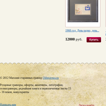
1968 год. День радио, день...
12000
руб.
© 2012 Магазин старинных гравюр
Oldgravura.ru
Резцовые гравюры, офорты, акватинты, литографии,
гелиогравюры, редчайшие книги и первопечатные листы 15
- 16 веков, манускрипты
Написать нам
Доска почёта